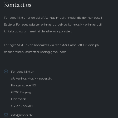
Kontakt os
Forlaget Mixtur er en del af Aarhus musik - noder.dk, der har base i
Esbjerg. Forlaget udgiver primært orgel- og kormusik - primært til
kirkebrug og primært af danske komponister.
Forlaget Mixtur kan kontaktes via redaktør Lasse Toft Eriksen på
mailadressen
lassetofteriksen@gmail.com
Forlaget Mixtur
c/o Aarhus Musik - noder.dk
Kongensgade 110
6700 Esbjerg
Denmark
CVR 32199488
info@noder.dk