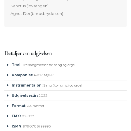
Sanctus (lovsangen)
Agnus Dei (brødsbrydelsen)
Detaljer
om udgivelsen
Titel:
Tre sangmesser for sang og orgel
Komponist:
Peter Møller
Instrumentaion:
Sang (kor unis.) og orgel
Udgivelsesår:
2022
Format:
A4 hæftet
FMX:
02-027
ISMN:
9790706799995