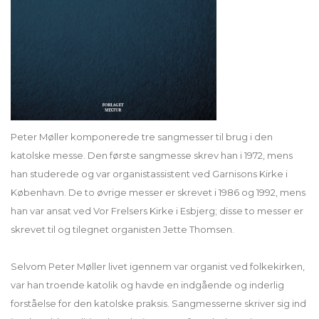
Peter Møller komponerede tre sangmesser til brug i den
katolske messe. Den første sangmesse skrev han i 1972, mens
han studerede og var organistassistent ved Garnisons Kirke i
København. De to øvrige messer er skrevet i 1986 og 1992, mens
han var ansat ved Vor Frelsers Kirke i Esbjerg; disse to messer er
skrevet til og tilegnet organisten Jette Thomsen.
Selvom Peter Møller livet igennem var organist ved folkekirken,
var han troende katolik og havde en indgående og inderlig
forståelse for den katolske praksis. Sangmesserne skriver sig ind