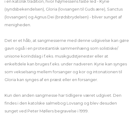
i en katolsk tradition, hvor højmessens faste led - Kyrie
(syndsbekendelsen), Gloria (lovsangen til Guds ære), Sanctus
(lovsangen) og Agnus Dei (brødsbrydelsen) - bliver sunget af
menigheden.
Det er et håb, at sangmesserne med denne udgivelse kan gøre
gavn også i en protestantisk sammenhæng som solistiske/
unisone korindslag i f.eks. musikgudstjenester eller at
enkeltdele kan bruges f.eks. under nadveren. Kyrie kan synges
som vekselsang mellem forsanger og kor og intonationen til
Gloria kan synges af en præst eller en forsanger.
Kun den anden sangmesse har tidligere været udgivet. Den
findes i den katolske salmebog Lovsang og blev desuden
sunget ved Peter Møllers begravelse i 1999.