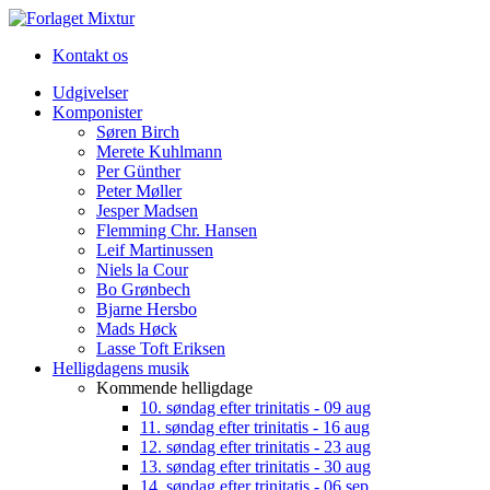
Kontakt os
Udgivelser
Komponister
Søren Birch
Merete Kuhlmann
Per Günther
Peter Møller
Jesper Madsen
Flemming Chr. Hansen
Leif Martinussen
Niels la Cour
Bo Grønbech
Bjarne Hersbo
Mads Høck
Lasse Toft Eriksen
Helligdagens musik
Kommende helligdage
10. søndag efter trinitatis - 09 aug
11. søndag efter trinitatis - 16 aug
12. søndag efter trinitatis - 23 aug
13. søndag efter trinitatis - 30 aug
14. søndag efter trinitatis - 06 sep