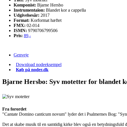
Komponist:
Bjarne Hersbo
Instrumentaion:
Blandet kor a cappella
Udgivelsesår:
2017
Format:
Korformat hæftet
FMX:
02-014
ISMN:
9790706799506
Pris:
89,-
Genveje
Download nodeeksempel
Køb på noder.dk
Bjarne Hersbo: Syv motetter
for blandet k
Fra forordet
"Cantate Domino canticum novum" lyder det i Psalmernes Bog: "Syng e
Det at skabe musik til en samtidig kirke blev også en betydningsfuld d