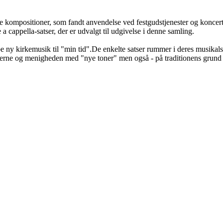
kompositioner, som fandt anvendelse ved festgudstjenester og koncerter t
 cappella-satser, der er udvalgt til udgivelse i denne samling.
abe ny kirkemusik til "min tid".De enkelte satser rummer i deres musika
gerne og menigheden med "nye toner" men også - på traditionens grund 