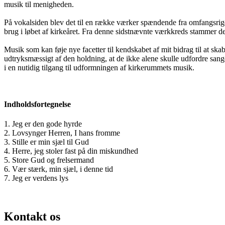
musik til menigheden.
På vokalsiden blev det til en række værker spændende fra omfangsrige 
brug i løbet af kirkeåret. Fra denne sidstnævnte værkkreds stammer de a
Musik som kan føje nye facetter til kendskabet af mit bidrag til at sk
udtryksmæssigt af den holdning, at de ikke alene skulle udfordre san
i en nutidig tilgang til udformningen af kirkerummets musik.
Indholdsfortegnelse
1. Jeg er den gode hyrde
2. Lovsynger Herren, I hans fromme
3. Stille er min sjæl til Gud
4. Herre, jeg stoler fast på din miskundhed
5. Store Gud og frelsermand
6. Vær stærk, min sjæl, i denne tid
7. Jeg er verdens lys
Kontakt os