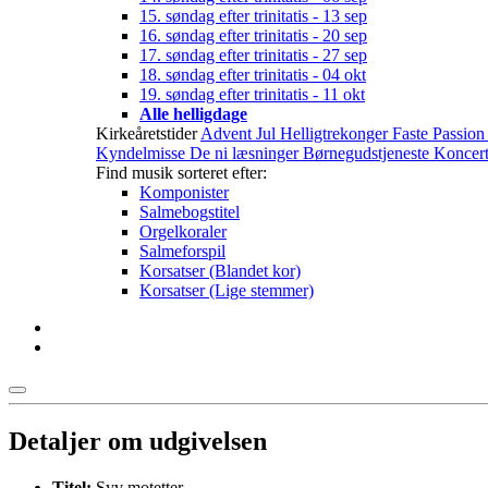
15. søndag efter trinitatis - 13 sep
16. søndag efter trinitatis - 20 sep
17. søndag efter trinitatis - 27 sep
18. søndag efter trinitatis - 04 okt
19. søndag efter trinitatis - 11 okt
Alle helligdage
Kirkeåretstider
Advent
Jul
Helligtrekonger
Faste
Passio
Kyndelmisse
De ni læsninger
Børnegudstjeneste
Koncert
Find musik sorteret efter:
Komponister
Salmebogstitel
Orgelkoraler
Salmeforspil
Korsatser (Blandet kor)
Korsatser (Lige stemmer)
Detaljer
om udgivelsen
Titel:
Syv motetter