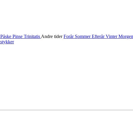
n
Påske
Pinse
Trinitatis
Andre tider
Forår
Sommer
Efterår
Vinter
Morge
stykker