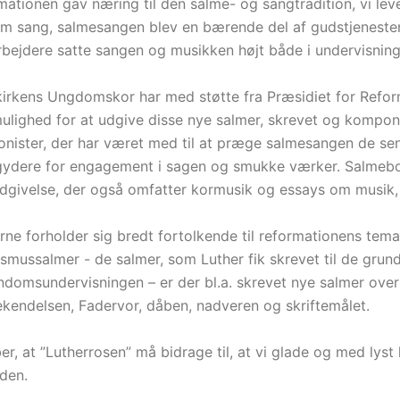
ationen gav næring til den salme- og sangtradition, vi lev
m sang, salmesangen blev en bærende del af gudstjenestens
bejdere satte sangen og musikken højt både i undervisning 
kirkens Ungdomskor har med støtte fra Præsidiet for Refor
ulighed for at udgive disse nye salmer, skrevet og komponer
ister, der har været med til at præge salmesangen de seneste
gydere for engagement i sagen og smukke værker. Salmebog
dgivelse, der også omfatter kormusik og essays om musik, 
ne forholder sig bredt fortolkende til reformationens temae
ismussalmer - de salmer, som Luther fik skrevet til de gru
endomsundervisningen – er der bl.a. skrevet nye salmer over
ekendelsen, Fadervor, dåben, nadveren og skriftemålet.
er, at ”Lutherrosen” må bidrage til, at vi glade og med lys
iden.