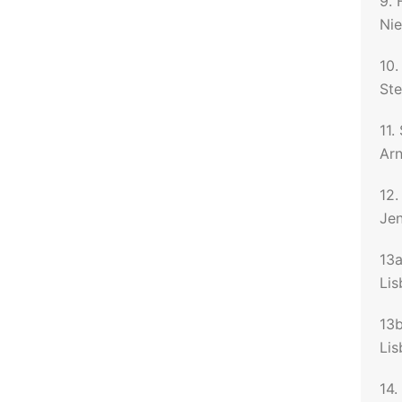
9. 
Nie
10.
Ste
11.
Arn
12.
Jen
13a
Li
13b
Lis
14.