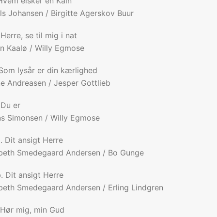
Hvem elsker en Kain
ls Johansen / Birgitte Agerskov Buur
 Herre, se til mig i nat
n Kaalø / Willy Egmose
 Som lysår er din kærlighed
e Andreasen / Jesper Gottlieb
 Du er
s Simonsen / Willy Egmose
. Dit ansigt Herre
sbeth Smedegaard Andersen / Bo Gunge
. Dit ansigt Herre
beth Smedegaard Andersen / Erling Lindgren
 Hør mig, min Gud