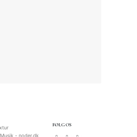
FØLG OS
xtur
 Musik - noder.dk