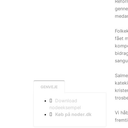
Instrumentaion:
Reform
genne
medar
Udgivelsesår:
Format:
Folke
FMX:
fået m
kompon
ISMN:
bidra
Pris:
49,-
sangu
Salmer
katek
GENVEJE
krist
trosb
Download
nodeeksempel
Vi håb
Køb på noder.dk
fremt