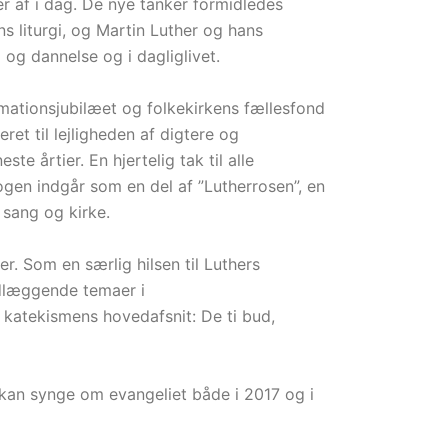
er af i dag. De nye tanker formidledes
 liturgi, og Martin Luther og hans
og dannelse og i dagliglivet.
mationsjubilæet og folkekirkens fællesfond
et til lejligheden af digtere og
 årtier. En hjertelig tak til alle
en indgår som en del af ”Lutherrosen”, en
sang og kirke.
r. Som en særlig hilsen til Luthers
ndlæggende temaer i
 katekismens hovedafsnit: De ti bud,
t kan synge om evangeliet både i 2017 og i