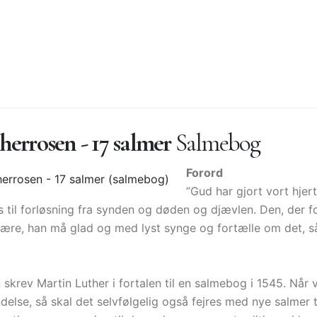
herrosen - 17 salmer
Salmebog
Forord
”Gud har gjort vort hje
 til forløsning fra synden og døden og djævlen. Den, der fo
være, han må glad og med lyst synge og fortælle om det, s
skrev Martin Luther i fortalen til en salmebog i 1545. Når v
else, så skal det selvfølgelig også fejres med nye salmer t