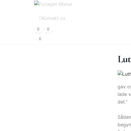
Kontakt os
Lut
Titel:
gav os
lade 
Komponister:
det.”
Sådan 
begynd