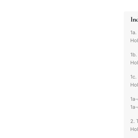
In
1a.
Hol
1b.
Hol
1c.
Hol
1a-
1a-
2. 
Hol