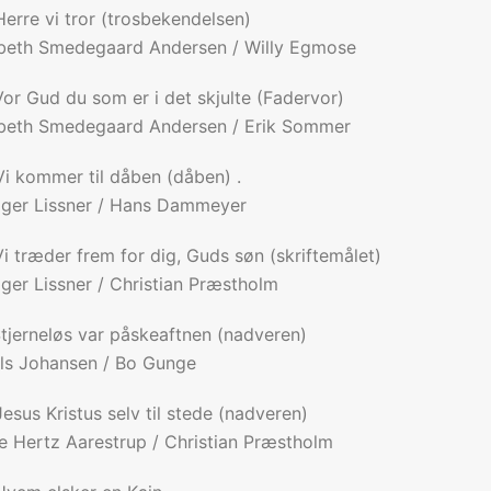
Herre vi tror (trosbekendelsen)
beth Smedegaard Andersen / Willy Egmose
Vor Gud du som er i det skjulte (Fadervor)
sbeth Smedegaard Andersen / Erik Sommer
Vi kommer til dåben (dåben) .
ger Lissner / Hans Dammeyer
Vi træder frem for dig, Guds søn (skriftemålet)
ger Lissner / Christian Præstholm
Stjerneløs var påskeaftnen (nadveren)
ls Johansen / Bo Gunge
Jesus Kristus selv til stede (nadveren)
e Hertz Aarestrup / Christian Præstholm