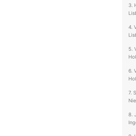
3. 
Lis
4. 
Li
5. 
Hol
6. 
Hol
7. 
Nie
8. 
Ing