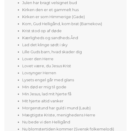
Julen har bragt velsignet bud
Kirken den er et gammelt hus
Kirken er som Himmerige (Gade)
Kom, Gud Helligånd, kom brat (Barnekow)
Krist stod op af døde
Kærligheds og sandheds Ånd
Lad det klinge sødt i sky
Lille Guds barn, hvad skader dig
Lover den Herre
Lovet være, du Jesus Krist
Lovsynger Herren
Lysets engel går med glans
Min død er mig til gode
Min Jesus, lad mit hjerte få
Mit hjerte altid vanker
Morgenstund har guld i mund (Laub)
Mægtigste Kriste, menighedens Herre
Nu bede vi den Helligånd
Nu blomstertiden kommer (Svensk folkemelodi)