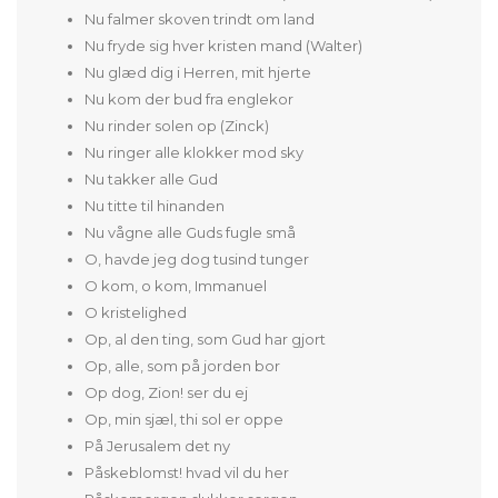
Nu falmer skoven trindt om land
Nu fryde sig hver kristen mand (Walter)
Nu glæd dig i Herren, mit hjerte
Nu kom der bud fra englekor
Nu rinder solen op (Zinck)
Nu ringer alle klokker mod sky
Nu takker alle Gud
Nu titte til hinanden
Nu vågne alle Guds fugle små
O, havde jeg dog tusind tunger
O kom, o kom, Immanuel
O kristelighed
Op, al den ting, som Gud har gjort
Op, alle, som på jorden bor
Op dog, Zion! ser du ej
Op, min sjæl, thi sol er oppe
På Jerusalem det ny
Påskeblomst! hvad vil du her