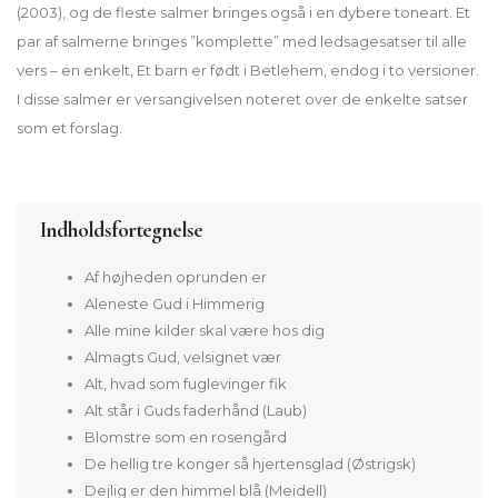
(2003), og de fleste salmer bringes også i en dybere toneart. Et
par af salmerne bringes ”komplette” med ledsagesatser til alle
vers – en enkelt, Et barn er født i Betlehem, endog i to versioner.
I disse salmer er versangivelsen noteret over de enkelte satser
som et forslag.
Indholdsfortegnelse
Af højheden oprunden er
Aleneste Gud i Himmerig
Alle mine kilder skal være hos dig
Almagts Gud, velsignet vær
Alt, hvad som fuglevinger fik
Alt står i Guds faderhånd (Laub)
Blomstre som en rosengård
De hellig tre konger så hjertensglad (Østrigsk)
Dejlig er den himmel blå (Meidell)