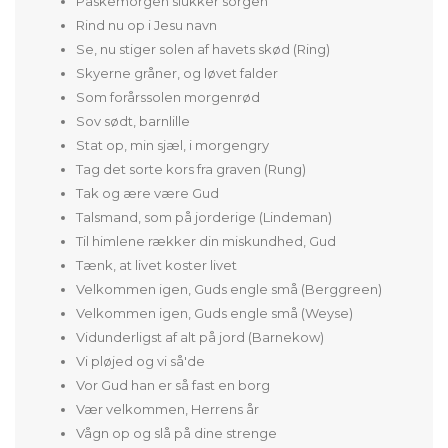
Påskemorgen slukker sorgen
Rind nu op i Jesu navn
Se, nu stiger solen af havets skød (Ring)
Skyerne gråner, og løvet falder
Som forårssolen morgenrød
Sov sødt, barnlille
Stat op, min sjæl, i morgengry
Tag det sorte kors fra graven (Rung)
Tak og ære være Gud
Talsmand, som på jorderige (Lindeman)
Til himlene rækker din miskundhed, Gud
Tænk, at livet koster livet
Velkommen igen, Guds engle små (Berggreen)
Velkommen igen, Guds engle små (Weyse)
Vidunderligst af alt på jord (Barnekow)
Vi pløjed og vi så'de
Vor Gud han er så fast en borg
Vær velkommen, Herrens år
Vågn op og slå på dine strenge