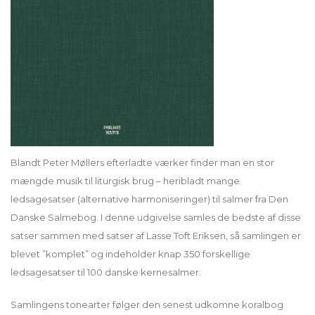
Blandt Peter Møllers efterladte værker finder man en stor
mængde musik til liturgisk brug – heribladt mange
ledsagesatser (alternative harmoniseringer) til salmer fra Den
Danske Salmebog. I denne udgivelse samles de bedste af disse
satser sammen med satser af Lasse Toft Eriksen, så samlingen er
blevet ”komplet” og indeholder knap 350 forskellige
ledsagesatser til 100 danske kernesalmer.
Samlingens tonearter følger den senest udkomne koralbog