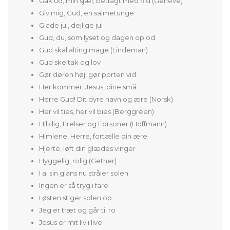
Gak ud, min sjæl, betragt med flid (Genève)
Giv mig, Gud, en salmetunge
Glade jul, dejlige jul
Gud, du, som lyset og dagen oplod
Gud skal alting mage (Lindeman)
Gud ske tak og lov
Gør døren høj, gør porten vid
Her kommer, Jesus, dine små
Herre Gud! Dit dyre navn og ære (Norsk)
Her vil ties, her vil bies (Berggreen)
Hil dig, Frelser og Forsoner (Hoffmann)
Himlene, Herre, fortælle din ære
Hjerte, løft din glædes vinger
Hyggelig, rolig (Gether)
I al sin glans nu stråler solen
Ingen er så tryg i fare
I østen stiger solen op
Jeg er træt og går til ro
Jesus er mit liv i live