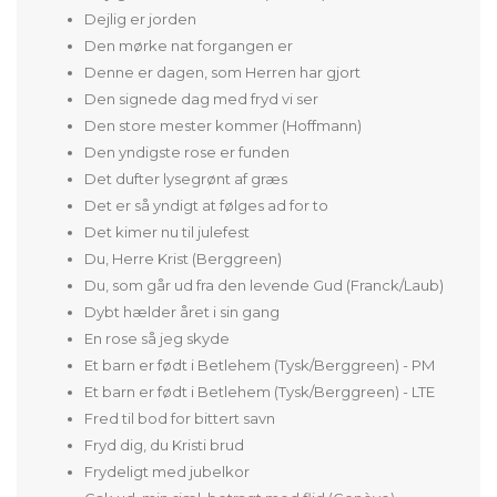
Dejlig er jorden
Den mørke nat forgangen er
Denne er dagen, som Herren har gjort
Den signede dag med fryd vi ser
Den store mester kommer (Hoffmann)
Den yndigste rose er funden
Det dufter lysegrønt af græs
Det er så yndigt at følges ad for to
Det kimer nu til julefest
Du, Herre Krist (Berggreen)
Du, som går ud fra den levende Gud (Franck/Laub)
Dybt hælder året i sin gang
En rose så jeg skyde
Et barn er født i Betlehem (Tysk/Berggreen) - PM
Et barn er født i Betlehem (Tysk/Berggreen) - LTE
Fred til bod for bittert savn
Fryd dig, du Kristi brud
Frydeligt med jubelkor