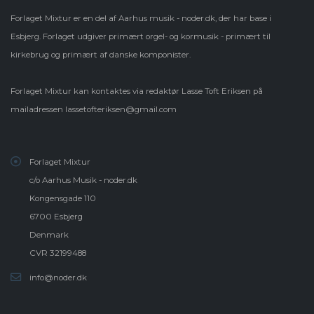
Forlaget Mixtur er en del af Aarhus musik - noder.dk, der har base i
Esbjerg. Forlaget udgiver primært orgel- og kormusik - primært til
kirkebrug og primært af danske komponister.
Forlaget Mixtur kan kontaktes via redaktør Lasse Toft Eriksen på
mailadressen
lassetofteriksen@gmail.com
Forlaget Mixtur
c/o Aarhus Musik - noder.dk
Kongensgade 110
6700 Esbjerg
Denmark
CVR 32199488
info@noder.dk