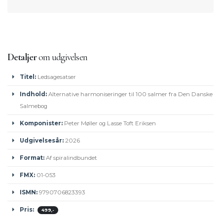
Detaljer
om udgivelsen
Titel:
Ledsagesatser
Indhold:
Alternative harmoniseringer til 100 salmer fra Den Danske
Salmebog
Komponister:
Peter Møller og Lasse Toft Eriksen
Udgivelsesår:
2026
Format:
Af spiralindbundet
FMX:
01-053
ISMN:
9790706823393
Pris:
499,-