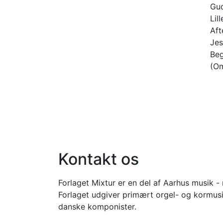
Gud
Lil
Aft
Jes
Be
(O
Kontakt os
Forlaget Mixtur er en del af Aarhus musik - 
Forlaget udgiver primært orgel- og kormusi
danske komponister.