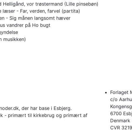
 Helligånd, vor trøstermand (Lille pinsebøn)
le læser - Far, verden, farvel (partita)
en - Sig månen langsomt hæver
us vandrer på Ho bugt
gyndelse
m musikken)
Forlaget 
c/o Aarhu
Kongensg
noder.dk, der har base i Esbjerg.
6700 Esb
k - primært til kirkebrug og primært af
Denmark
CVR 321