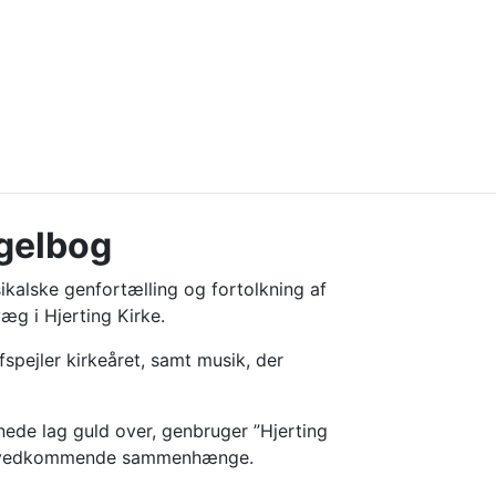
rgelbog
kalske genfortælling og fortolkning af
æg i Hjerting Kirke.
fspejler kirkeåret, samt musik, der
ede lag guld over, genbruger ”Hjerting
e, vedkommende sammenhænge.