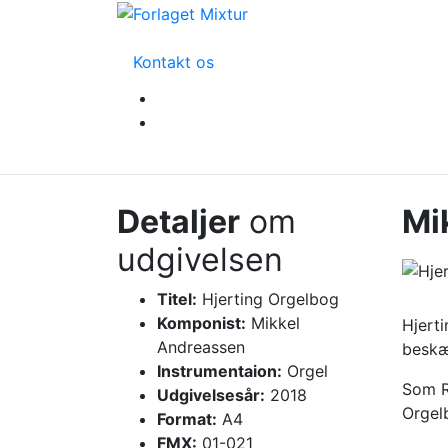
Kontakt os
Detaljer
om
Mi
udgivelsen
Titel:
Hjerting Orgelbog
Komponist:
Mikkel
Hjerti
Andreassen
beskæ
Instrumentaion:
Orgel
Som R
Udgivelsesår:
2018
Orgel
Format:
A4
FMX:
01-021