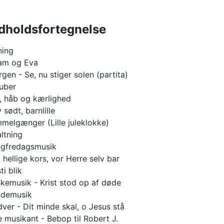
dholdsfortegnelse
ning
am og Eva
gen - Se, nu stiger solen (partita)
uber
, håb og kærlighed
 sødt, barnlille
melgænger (Lille juleklokke)
ltning
ngfredagsmusik
 hellige kors, vor Herre selv bar
ti blik
kemusik - Krist stod op af døde
ndemusik
ver - Dit minde skal, o Jesus stå
le musikant - Bebop til Robert J.