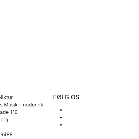
FØLG OS
Mixtur
s Musik - noder.dk
ade 110
jerg
99488