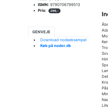
ISMN:
9790706799513
Pris:
299,-
In
Åb
Ad
GENVEJE
Mor
Download nodeeksempel
Ker
Køb på noder.dk
Tro
Sov
Him
Spa
La
Det
Kris
Pås
Mi
Nad
Lil