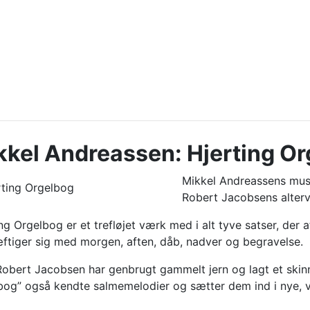
kkel Andreassen: Hjerting O
Mikkel Andreassens musi
Robert Jacobsens alterv
ng Orgelbog er et trefløjet værk med i alt tyve satser, der a
ftiger sig med morgen, aften, dåb, nadver og begravelse.
obert Jacobsen har genbrugt gammelt jern og lagt et skinn
bog” også kendte salmemelodier og sætter dem ind i ny