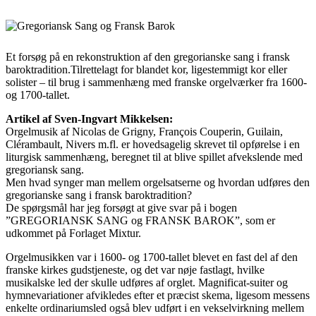
Et forsøg på en rekonstruktion af den gregorianske sang i fransk
baroktradition.Tilrettelagt for blandet kor, ligestemmigt kor eller
solister – til brug i sammenhæng med franske orgelværker fra 1600-
og 1700-tallet.
Artikel af Sven-Ingvart Mikkelsen:
Orgelmusik af Nicolas de Grigny, François Couperin, Guilain,
Clérambault, Nivers m.fl. er hovedsagelig skrevet til opførelse i en
liturgisk sammenhæng, beregnet til at blive spillet afvekslende med
gregoriansk sang.
Men hvad synger man mellem orgelsatserne og hvordan udføres den
gregorianske sang i fransk baroktradition?
De spørgsmål har jeg forsøgt at give svar på i bogen
”GREGORIANSK SANG og FRANSK BAROK”, som er
udkommet på Forlaget Mixtur.
Orgelmusikken var i 1600- og 1700-tallet blevet en fast del af den
franske kirkes gudstjeneste, og det var nøje fastlagt, hvilke
musikalske led der skulle udføres af orglet. Magnificat-suiter og
hymnevariationer afvikledes efter et præcist skema, ligesom messens
enkelte ordinariumsled også blev udført i en vekselvirkning mellem