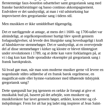
flerstemmige faux-bourdon udsættelser samt gregoriansk sang med
franske barokforsiringer og basso continuo akkompagnement.
Endvidere er det sandsynligt, at man i vid udstrækning har
improviseret den gregorianske sang i tidens stil.
Men musikken er ikke umiddelbart tilgængelig.
Det er nærliggende at antage, at mens det i 1600- og 1700-tallet var
almindeligt, at orgelkompositioner hurtigt blev spredt gennem
forlagsudgivelser, så levede den liturgiske sang hovedsageligt i kraft
af håndskrevne stemmebøger. Det er sandsynligt, at en overvejende
del af disse stemmebøger i kirker og klostre er blevet tilintetgjort
under revolutionen i 1789, og at dette kan være forklaringen på, at
vi i dag kun kan finde sporadiske eksempler på gregoriansk sang i
fransk barokpraksis.
Så hvad gør man, når man som moderne musiker gerne vil levere en
nogenlunde stiltro udførelse af en fransk barok orgelmesse, en
magnificat-suite eller hymne-variationer med tilhørende tidstypisk
gregoriansk sang?
Dette spørgsmål har jeg igennem en række år forsøgt at give et
musikalsk bud på, baseret på det arbejde, som musikere og
musikforskere har lavet gennem bøger, artikler, koncerter og cd-
indspilninger. Frem for alt har jeg ladet mig inspirere af Jean Saint-