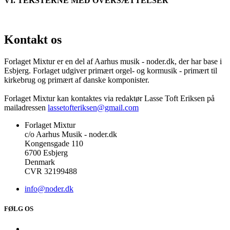
VI. TEKSTERNE MED OVERSÆTTELSER
Kontakt os
Forlaget Mixtur er en del af Aarhus musik - noder.dk, der har base i
Esbjerg. Forlaget udgiver primært orgel- og kormusik - primært til
kirkebrug og primært af danske komponister.
Forlaget Mixtur kan kontaktes via redaktør Lasse Toft Eriksen på
mailadressen
lassetofteriksen@gmail.com
Forlaget Mixtur
c/o Aarhus Musik - noder.dk
Kongensgade 110
6700 Esbjerg
Denmark
CVR 32199488
info@noder.dk
FØLG OS