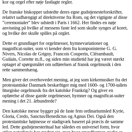
kor og orgel efter nøje fastlagte regler.
De franske biskopper udstedte deres egne gudstjenesteforskrifter,
relativt uafhængigt af direktiverne fra Rom, og det vigtigste af disse
”ceremonialer” blev udstedt i Paris i 1662. Her findes en nøje
anvisning på hvilke af messens faste led som skulle synges af koret,
og hvilke der skulle spilles på orglet.
Dette er grundlaget for orgelmesser, hymnevariationer og
magnificat-suiter, som vi kender dem fra komponisterne G. G.
Nivers, Nicolas de Grigny, Francois Couperin, Clérambault,
Guilain, Corrette m.fl., og siden min studietid har jeg været stærkt
optaget af spørgsmålet om udførelsen af fransk orgelmusik i den
rette sammenhæng.
Men giver det overhovedet mening, at jeg som kirkemusiker fra det
protestantiske Danmark beskæftiger mig med 1600- og 1700-tallets
liturgiske orgelmusik fra det katolske Frankrig? Og giver en
opførelse af disse gamle orgelmesser, hymner og magnificat-suiter
mening i det 21. århundrede?
Den katolske messe bygger på de faste fem ordinariumsled Kyrie,
Gloria, Credo, Sanctus/Benedictus og Agnus Dei. Også den
protestantiske højmesse er stadigvæk baseret på præcis de samme
led. Dette gudstjenesteritual har således en universel form, hvor