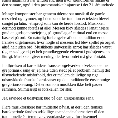
stilen naturligvis har ændret sig, men hvor grundformen stadig er
den samme, også i den protestantiske højmesse i det 21. århundrede.
Mange komponister har gennem tiderne sat musik til de gamle
messeled og hymner, og i den katolske tradition er teksten blevet
sunget på latin,- et sprog som kun de lærde forstod. Musikken
derimod kunne forstås af alle! Messen blev således i langt højere
grad en gudstjenestefejring på grundlag af et ritual end en messe
baseret på ord. En naturlig forlængelse af denne tradition er de
franske orgelmesser, hvor nogle af messens led blev spillet på orglet,
altså helt uden ord. Musikkens universelle sprog har således været
(og er stadigvæk) et helt grundlæggende element i gudstjenestens
liturgi. Musikken giver mening, der hvor ordet må give fortabt.
I udførelsen af baroktidens franske orgelværker afvekslende med
gregoriansk sang er jeg hele tiden stødt på et problem, nemlig det
tilsyneladende misforhold, der er mellem de livlige og rigt
udsmykkede franske baroksatser og den traditionelle énstemmige
gregorianske sang. Det er som om musikken ikke helt passer
sammen. Stilmæssigt er forskellen for stor.
Jeg savnede et tidstypisk bud på den gregorianske sang.
Flere musikforskere har imidlertid påvist, at der i den franske
barokperiode fandtes adskillige spændende alternativer til den
traditionelle énstemmige gregorianske sang, for eksempel