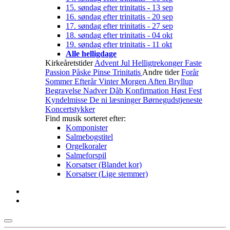
15. søndag efter trinitatis - 13 sep
16. søndag efter trinitatis - 20 sep
17. søndag efter trinitatis - 27 sep
18. søndag efter trinitatis - 04 okt
19. søndag efter trinitatis - 11 okt
Alle helligdage
Kirkeåretstider
Advent
Jul
Helligtrekonger
Faste
Passion
Påske
Pinse
Trinitatis
Andre tider
Forår
Sommer
Efterår
Vinter
Morgen
Aften
Bryllup
Begravelse
Nadver
Dåb
Konfirmation
Høst
Fest
Kyndelmisse
De ni læsninger
Børnegudstjeneste
Koncertstykker
Find musik sorteret efter:
Komponister
Salmebogstitel
Orgelkoraler
Salmeforspil
Korsatser (Blandet kor)
Korsatser (Lige stemmer)