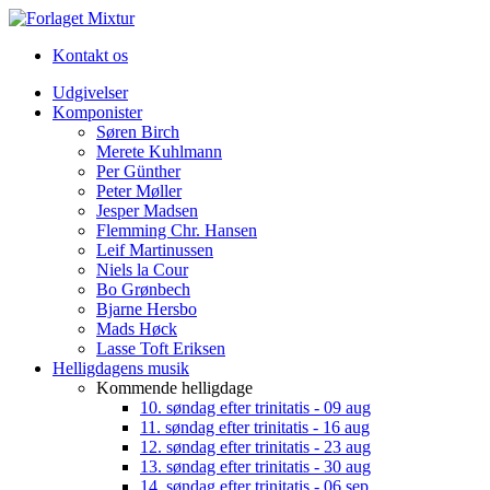
Kontakt os
Udgivelser
Komponister
Søren Birch
Merete Kuhlmann
Per Günther
Peter Møller
Jesper Madsen
Flemming Chr. Hansen
Leif Martinussen
Niels la Cour
Bo Grønbech
Bjarne Hersbo
Mads Høck
Lasse Toft Eriksen
Helligdagens musik
Kommende helligdage
10. søndag efter trinitatis - 09 aug
11. søndag efter trinitatis - 16 aug
12. søndag efter trinitatis - 23 aug
13. søndag efter trinitatis - 30 aug
14. søndag efter trinitatis - 06 sep