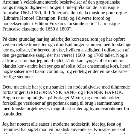
Arroman’s veldokumenterede beskrivelser af den gregorianske
sangs mangfoldigheder i bogen L’interprétation de la musique
francaise 1661-1789, II: L’interprétation de la musique pour orgue
(Libraire Honoré Champion, Paris) og i diverse forord og
nodeeksempler i Edition Fuzeau’s facsimile-serie “La musique
Francaise classique de 1650 à 1800”.
På dette grundlag har jeg udarbejdet korsatser, som jeg har opført
ved en række koncerter og cd-indspilninger sammen med forskellige
kor og solister, for herved at vise, hvilken alsidighed i udførelsen af
den gregorianske sang, der har været i 1600- og 1700-tallet. Nogle
af korsatserne har jeg udarbejdet, så de kan synges af et moderne
blandet kor,- andre kan synges af solist (eller enstemmigt kor), heraf
nogle satser med basso continuo,- og endelig er der en række satser
for lige stemmer.
Dette materiale har jeg nu samlet i en nodeudgivelse med tilhørende
forklaringer: GREGORIANSK SANG og FRANSK BAROK.
Bogen er netop udgivet på Forlaget Mixtur, og den indeholder
forskellige versioner af gregoriansk sang til brug i sammenhæng
med franske orgelmesser, magnificat-suiter og hymnevariationer fra
baroktiden.
Jeg har noteret alle satser i moderne nodeskrift, idet jeg først og
fremmest har sigtet mod en praktisk anvendelse. Korsatserne skal