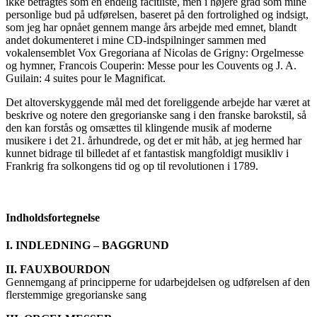
ikke betragtes som en endelig facitliste, men i højere grad som mine
personlige bud på udførelsen, baseret på den fortrolighed og indsigt,
som jeg har opnået gennem mange års arbejde med emnet, blandt
andet dokumenteret i mine CD-indspilninger sammen med
vokalensemblet Vox Gregoriana af Nicolas de Grigny: Orgelmesse
og hymner, Francois Couperin: Messe pour les Couvents og J. A.
Guilain: 4 suites pour le Magnificat.
Det altoverskyggende mål med det foreliggende arbejde har været at
beskrive og notere den gregorianske sang i den franske barokstil, så
den kan forstås og omsættes til klingende musik af moderne
musikere i det 21. århundrede, og det er mit håb, at jeg hermed har
kunnet bidrage til billedet af et fantastisk mangfoldigt musikliv i
Frankrig fra solkongens tid og op til revolutionen i 1789.
Indholdsfortegnelse
I. INDLEDNING – BAGGRUND
II. FAUXBOURDON
Gennemgang af principperne for udarbejdelsen og udførelsen af den
flerstemmige gregorianske sang