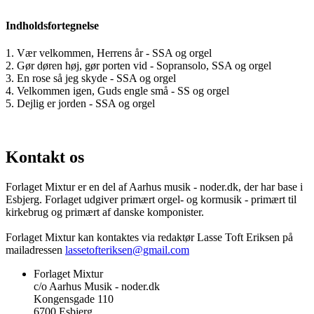
Indholdsfortegnelse
1. Vær velkommen, Herrens år - SSA og orgel
2. Gør døren høj, gør porten vid - Sopransolo, SSA og orgel
3. En rose så jeg skyde - SSA og orgel
4. Velkommen igen, Guds engle små - SS og orgel
5. Dejlig er jorden - SSA og orgel
Kontakt os
Forlaget Mixtur er en del af Aarhus musik - noder.dk, der har base i
Esbjerg. Forlaget udgiver primært orgel- og kormusik - primært til
kirkebrug og primært af danske komponister.
Forlaget Mixtur kan kontaktes via redaktør Lasse Toft Eriksen på
mailadressen
lassetofteriksen@gmail.com
Forlaget Mixtur
c/o Aarhus Musik - noder.dk
Kongensgade 110
6700 Esbjerg