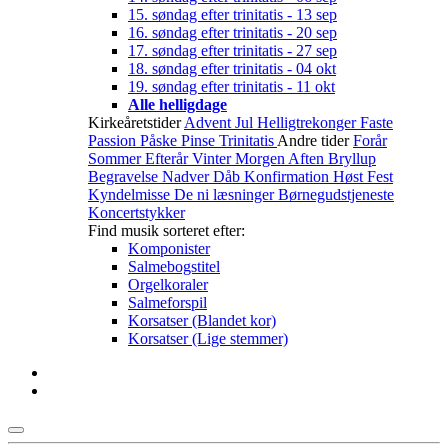
15. søndag efter trinitatis - 13 sep
16. søndag efter trinitatis - 20 sep
17. søndag efter trinitatis - 27 sep
18. søndag efter trinitatis - 04 okt
19. søndag efter trinitatis - 11 okt
Alle helligdage
Kirkeåretstider
Advent
Jul
Helligtrekonger
Faste
Passion
Påske
Pinse
Trinitatis
Andre tider
Forår
Sommer
Efterår
Vinter
Morgen
Aften
Bryllup
Begravelse
Nadver
Dåb
Konfirmation
Høst
Fest
Kyndelmisse
De ni læsninger
Børnegudstjeneste
Koncertstykker
Find musik sorteret efter:
Komponister
Salmebogstitel
Orgelkoraler
Salmeforspil
Korsatser (Blandet kor)
Korsatser (Lige stemmer)