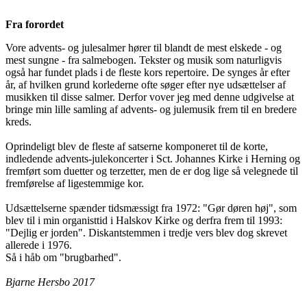
Fra forordet
Vore advents- og julesalmer hører til blandt de mest elskede - og
mest sungne - fra salmebogen. Tekster og musik som naturligvis
også har fundet plads i de fleste kors repertoire. De synges år efter
år, af hvilken grund korlederne ofte søger efter nye udsættelser af
musikken til disse salmer. Derfor vover jeg med denne udgivelse at
bringe min lille samling af advents- og julemusik frem til en bredere
kreds.
Oprindeligt blev de fleste af satserne komponeret til de korte,
indledende advents-julekoncerter i Sct. Johannes Kirke i Herning og
fremført som duetter og terzetter, men de er dog lige så velegnede til
fremførelse af ligestemmige kor.
Udsættelserne spænder tidsmæssigt fra 1972: "Gør døren høj", som
blev til i min organisttid i Halskov Kirke og derfra frem til 1993:
"Dejlig er jorden". Diskantstemmen i tredje vers blev dog skrevet
allerede i 1976.
Så i håb om "brugbarhed".
Bjarne Hersbo 2017