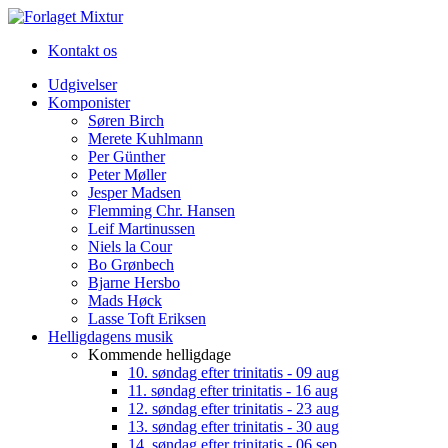
Kontakt os
Udgivelser
Komponister
Søren Birch
Merete Kuhlmann
Per Günther
Peter Møller
Jesper Madsen
Flemming Chr. Hansen
Leif Martinussen
Niels la Cour
Bo Grønbech
Bjarne Hersbo
Mads Høck
Lasse Toft Eriksen
Helligdagens musik
Kommende helligdage
10. søndag efter trinitatis - 09 aug
11. søndag efter trinitatis - 16 aug
12. søndag efter trinitatis - 23 aug
13. søndag efter trinitatis - 30 aug
14. søndag efter trinitatis - 06 sep