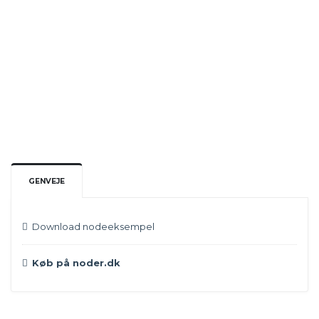
Instrumentation:
Format:
FMX:
ISMN:
Pris:
199,-
GENVEJE
Download nodeeksempel
Køb på noder.dk