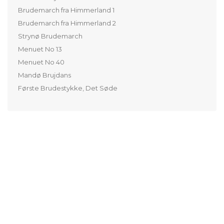
Brudemarch fra Himmerland 1
Brudemarch fra Himmerland 2
Strynø Brudemarch
Menuet No 13
Menuet No 40
Mandø Brujdans
Første Brudestykke, Det Søde
Titel:
Arrangør:
Udgivelsesår: