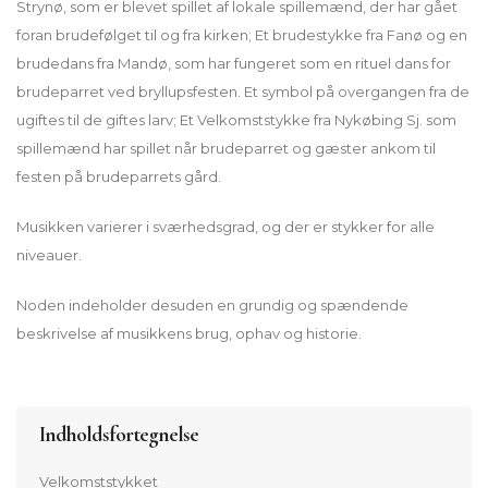
Strynø, som er blevet spillet af lokale spillemænd, der har gået
foran brudefølget til og fra kirken; Et brudestykke fra Fanø og en
brudedans fra Mandø, som har fungeret som en rituel dans for
brudeparret ved bryllupsfesten. Et symbol på overgangen fra de
ugiftes til de giftes larv; Et Velkomststykke fra Nykøbing Sj. som
spillemænd har spillet når brudeparret og gæster ankom til
festen på brudeparrets gård.
Musikken varierer i sværhedsgrad, og der er stykker for alle
niveauer.
Noden indeholder desuden en grundig og spændende
beskrivelse af musikkens brug, ophav og historie.
Indholdsfortegnelse
Velkomststykket