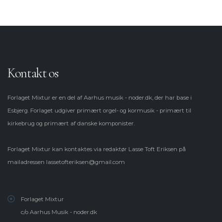
Kontakt os
Forlaget Mixtur er en del af Aarhus musik - noder.dk, der har base i
Esbjerg. Forlaget udgiver primært orgel- og kormusik - primært til
kirkebrug og primært af danske komponister.
Forlaget Mixtur kan kontaktes via redaktør Lasse Toft Eriksen på
mailadressen
lassetofteriksen@gmail.com
Forlaget Mixtur
c/o Aarhus Musik - noder.dk