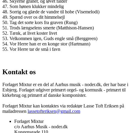
46. Skyerne gråner, og løvet falder
47. Som hønen klukker mindelig
48. Sorrig og glæde de vandre til hobe (Visemelodi)
49. Spænd over os dit himmelsejl
50. Tag det sorte kors fra graven (Rung)
51. Trods længselens smerte (Matthison-Hansen)
52. Tænk, at livet koster livet
53. Velkommen igen, Guds engle små (Berggreen)
54. Vor Herre han er en konge stor (Hartmann)
55. Vor Herre tar de små i favn
Kontakt os
Forlaget Mixtur er en del af Aarhus musik - noder.dk, der har base i
Esbjerg. Forlaget udgiver primært orgel- og kormusik - primært til
kirkebrug og primært af danske komponister.
Forlaget Mixtur kan kontaktes via redaktør Lasse Toft Eriksen på
mailadressen
lassetofteriksen@gmail.com
Forlaget Mixtur
c/o Aarhus Musik - noder.dk
Kongensgade 110