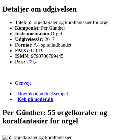
Detaljer
om udgivelsen
Titel:
55 orgelkoraler og koralfantasier for orgel
Komponist:
Per Günther
Instrumentaion:
Orgel
Udgivelsesår:
2017
Format:
A4 spiralindbundet
FMX:
01-019
ISMN:
9790706799445
Pris:
299,-
Genveje
Download nodeeksempel
Køb på noder.dk
Per Günther: 55 orgelkoraler og
koralfantasier
for orgel