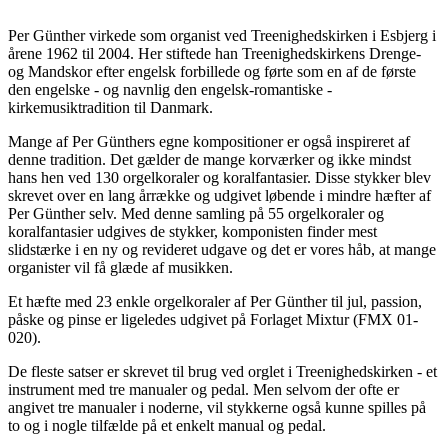
Per Günther virkede som organist ved Treenighedskirken i Esbjerg i
årene 1962 til 2004. Her stiftede han Treenighedskirkens Drenge-
og Mandskor efter engelsk forbillede og førte som en af de første
den engelske - og navnlig den engelsk-romantiske -
kirkemusiktradition til Danmark.
Mange af Per Günthers egne kompositioner er også inspireret af
denne tradition. Det gælder de mange korværker og ikke mindst
hans hen ved 130 orgelkoraler og koralfantasier. Disse stykker blev
skrevet over en lang årrække og udgivet løbende i mindre hæfter af
Per Günther selv. Med denne samling på 55 orgelkoraler og
koralfantasier udgives de stykker, komponisten finder mest
slidstærke i en ny og revideret udgave og det er vores håb, at mange
organister vil få glæde af musikken.
Et hæfte med 23 enkle orgelkoraler af Per Günther til jul, passion,
påske og pinse er ligeledes udgivet på Forlaget Mixtur (FMX 01-
020).
De fleste satser er skrevet til brug ved orglet i Treenighedskirken - et
instrument med tre manualer og pedal. Men selvom der ofte er
angivet tre manualer i noderne, vil stykkerne også kunne spilles på
to og i nogle tilfælde på et enkelt manual og pedal.