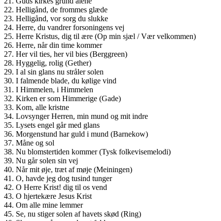
21. Guds kirkes grund alene
22. Helligånd, de frommes glæde
23. Helligånd, vor sorg du slukke
24. Herre, du vandrer forsoningens vej
25. Herre Kristus, dig til ære (Op min sjæl / Vær velkommen)
26. Herre, når din time kommer
27. Her vil ties, her vil bies (Berggreen)
28. Hyggelig, rolig (Gether)
29. I al sin glans nu stråler solen
30. I falmende blade, du kølige vind
31. I Himmelen, i Himmelen
32. Kirken er som Himmerige (Gade)
33. Kom, alle kristne
34. Lovsynger Herren, min mund og mit indre
35. Lysets engel går med glans
36. Morgenstund har guld i mund (Barnekow)
37. Måne og sol
38. Nu blomstertiden kommer (Tysk folkevisemelodi)
39. Nu går solen sin vej
40. Når mit øje, træt af møje (Meiningen)
41. O, havde jeg dog tusind tunger
42. O Herre Krist! dig til os vend
43. O hjertekære Jesus Krist
44. Om alle mine lemmer
45. Se, nu stiger solen af havets skød (Ring)