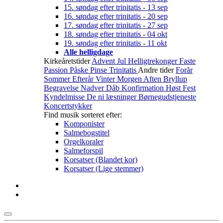
15. søndag efter trinitatis - 13 sep
16. søndag efter trinitatis - 20 sep
17. søndag efter trinitatis - 27 sep
18. søndag efter trinitatis - 04 okt
19. søndag efter trinitatis - 11 okt
Alle helligdage
Kirkeåretstider
Advent
Jul
Helligtrekonger
Faste
Passion
Påske
Pinse
Trinitatis
Andre tider
Forår
Sommer
Efterår
Vinter
Morgen
Aften
Bryllup
Begravelse
Nadver
Dåb
Konfirmation
Høst
Fest
Kyndelmisse
De ni læsninger
Børnegudstjeneste
Koncertstykker
Find musik sorteret efter:
Komponister
Salmebogstitel
Orgelkoraler
Salmeforspil
Korsatser (Blandet kor)
Korsatser (Lige stemmer)