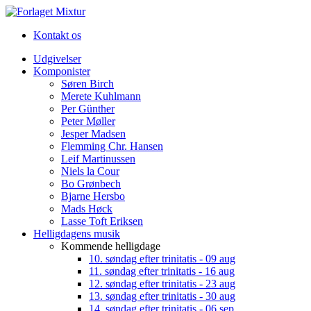
Kontakt os
Udgivelser
Komponister
Søren Birch
Merete Kuhlmann
Per Günther
Peter Møller
Jesper Madsen
Flemming Chr. Hansen
Leif Martinussen
Niels la Cour
Bo Grønbech
Bjarne Hersbo
Mads Høck
Lasse Toft Eriksen
Helligdagens musik
Kommende helligdage
10. søndag efter trinitatis - 09 aug
11. søndag efter trinitatis - 16 aug
12. søndag efter trinitatis - 23 aug
13. søndag efter trinitatis - 30 aug
14. søndag efter trinitatis - 06 sep