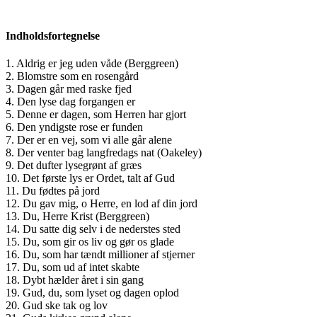
Indholdsfortegnelse
1. Aldrig er jeg uden våde (Berggreen)
2. Blomstre som en rosengård
3. Dagen går med raske fjed
4. Den lyse dag forgangen er
5. Denne er dagen, som Herren har gjort
6. Den yndigste rose er funden
7. Der er en vej, som vi alle går alene
8. Der venter bag langfredags nat (Oakeley)
9. Det dufter lysegrønt af græs
10. Det første lys er Ordet, talt af Gud
11. Du fødtes på jord
12. Du gav mig, o Herre, en lod af din jord
13. Du, Herre Krist (Berggreen)
14. Du satte dig selv i de nederstes sted
15. Du, som gir os liv og gør os glade
16. Du, som har tændt millioner af stjerner
17. Du, som ud af intet skabte
18. Dybt hælder året i sin gang
19. Gud, du, som lyset og dagen oplod
20. Gud ske tak og lov