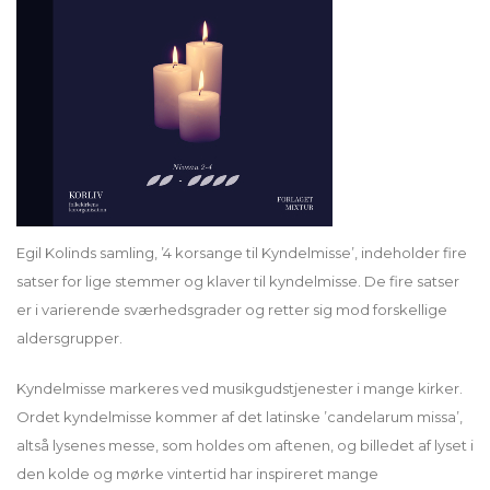
Egil Kolinds samling, ’4 korsange til Kyndelmisse’, indeholder fire
satser for lige stemmer og klaver til kyndelmisse. De fire satser
er i varierende sværhedsgrader og retter sig mod forskellige
aldersgrupper.
Kyndelmisse markeres ved musikgudstjenester i mange kirker.
Ordet kyndelmisse kommer af det latinske ’candelarum missa’,
altså lysenes messe, som holdes om aftenen, og billedet af lyset i
den kolde og mørke vintertid har inspireret mange