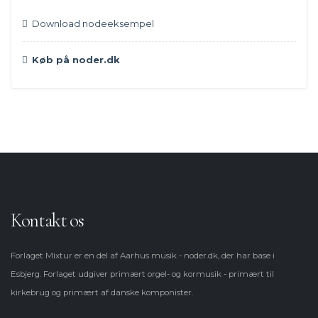
Download nodeeksempel
Køb på noder.dk
Kontakt os
Forlaget Mixtur er en del af Aarhus musik - noder.dk, der har base i
Esbjerg. Forlaget udgiver primært orgel- og kormusik - primært til
kirkebrug og primært af danske komponister.