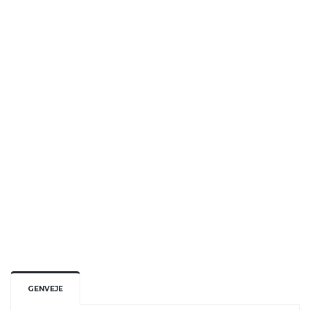
Titel:
Komponist:
Udgivelsesår:
Instrumentation:
Format:
FMX:
ISMN:
Pris:
149,-
GENVEJE