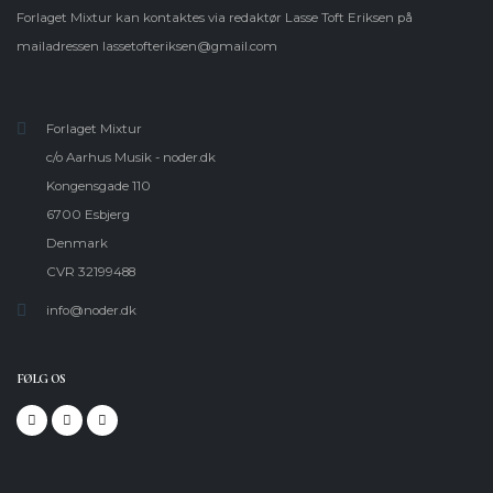
Forlaget Mixtur kan kontaktes via redaktør Lasse Toft Eriksen på
mailadressen
lassetofteriksen@gmail.com
Forlaget Mixtur
c/o Aarhus Musik - noder.dk
Kongensgade 110
6700 Esbjerg
Denmark
CVR 32199488
info@noder.dk
FØLG OS