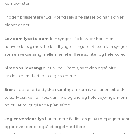
komponister.
I noden præsenterer Egil Kolind selv sine satser og han skriver
blandt andet:
Lev som lysets børn
kan synges af alle typer kor, men
henvender sig mest til de lidt yngre sangere. Satsen kan synges
som en vekselsang mellem én eller flere solister og hele koret.
Simeons lovsang
eller Nunc Dimittis, som den også ofte
kaldes, er en duet for to lige stemmer.
Sne
er det eneste stykke i samlingen, som ikke har en bibelsk
tekst. Musikken er frostklar, hvid og blid og hele vejen igennem
holdt i et roligt gående pianissimo.
Jeg er verdens lys
har et mere fyldigt orgelakkompagnement
og kræver derfor også et orgel med flere