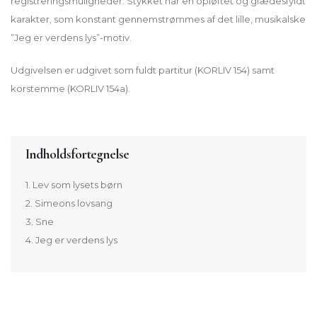
registreringsmuligheder. Stykket har en opløftet og glædesfyldt
karakter, som konstant gennemstrømmes af det lille, musikalske
”Jeg er verdens lys”-motiv.
Udgivelsen er udgivet som fuldt partitur (KORLIV 154) samt
korstemme (KORLIV 154a).
Indholdsfortegnelse
1. Lev som lysets børn
2. Simeons lovsang
3. Sne
4. Jeg er verdens lys