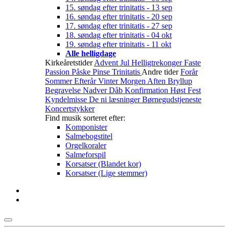
15. søndag efter trinitatis - 13 sep
16. søndag efter trinitatis - 20 sep
17. søndag efter trinitatis - 27 sep
18. søndag efter trinitatis - 04 okt
19. søndag efter trinitatis - 11 okt
Alle helligdage
Kirkeåretstider
Advent
Jul
Helligtrekonger
Faste
Passion
Påske
Pinse
Trinitatis
Andre tider
Forår
Sommer
Efterår
Vinter
Morgen
Aften
Bryllup
Begravelse
Nadver
Dåb
Konfirmation
Høst
Fest
Kyndelmisse
De ni læsninger
Børnegudstjeneste
Koncertstykker
Find musik sorteret efter:
Komponister
Salmebogstitel
Orgelkoraler
Salmeforspil
Korsatser (Blandet kor)
Korsatser (Lige stemmer)