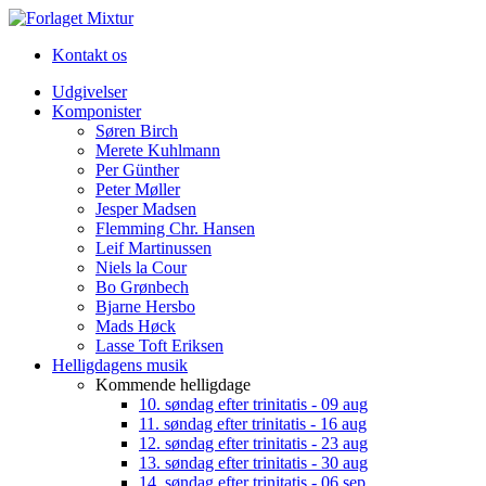
Kontakt os
Udgivelser
Komponister
Søren Birch
Merete Kuhlmann
Per Günther
Peter Møller
Jesper Madsen
Flemming Chr. Hansen
Leif Martinussen
Niels la Cour
Bo Grønbech
Bjarne Hersbo
Mads Høck
Lasse Toft Eriksen
Helligdagens musik
Kommende helligdage
10. søndag efter trinitatis - 09 aug
11. søndag efter trinitatis - 16 aug
12. søndag efter trinitatis - 23 aug
13. søndag efter trinitatis - 30 aug
14. søndag efter trinitatis - 06 sep