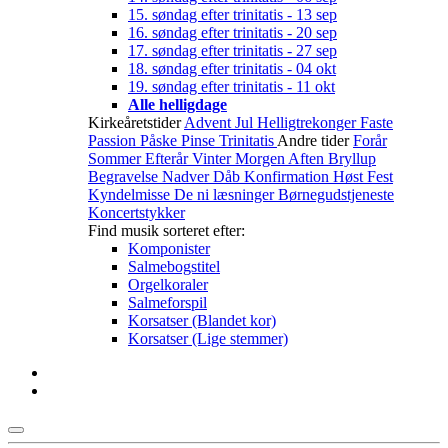
15. søndag efter trinitatis - 13 sep
16. søndag efter trinitatis - 20 sep
17. søndag efter trinitatis - 27 sep
18. søndag efter trinitatis - 04 okt
19. søndag efter trinitatis - 11 okt
Alle helligdage
Kirkeåretstider
Advent
Jul
Helligtrekonger
Faste
Passion
Påske
Pinse
Trinitatis
Andre tider
Forår
Sommer
Efterår
Vinter
Morgen
Aften
Bryllup
Begravelse
Nadver
Dåb
Konfirmation
Høst
Fest
Kyndelmisse
De ni læsninger
Børnegudstjeneste
Koncertstykker
Find musik sorteret efter:
Komponister
Salmebogstitel
Orgelkoraler
Salmeforspil
Korsatser (Blandet kor)
Korsatser (Lige stemmer)