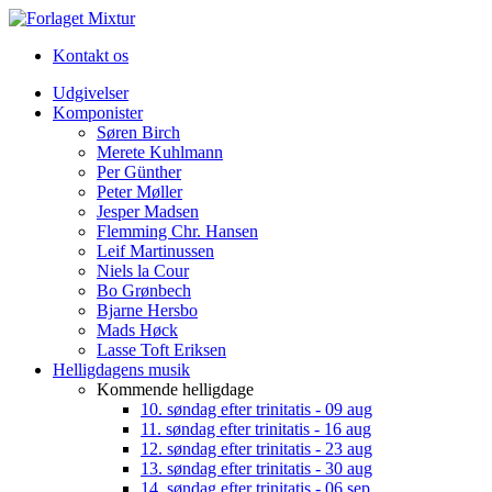
Kontakt os
Udgivelser
Komponister
Søren Birch
Merete Kuhlmann
Per Günther
Peter Møller
Jesper Madsen
Flemming Chr. Hansen
Leif Martinussen
Niels la Cour
Bo Grønbech
Bjarne Hersbo
Mads Høck
Lasse Toft Eriksen
Helligdagens musik
Kommende helligdage
10. søndag efter trinitatis - 09 aug
11. søndag efter trinitatis - 16 aug
12. søndag efter trinitatis - 23 aug
13. søndag efter trinitatis - 30 aug
14. søndag efter trinitatis - 06 sep