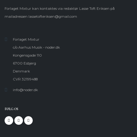
Forlaget Mixtur kan kontaktes via redaktør Lasse Toft Eriksen på
mailadressen
lassetofteriksen@gmail.com
Forlaget Mixtur
c/o Aarhus Musik - noder.dk
Kongensgade 110
6700 Esbjerg
Denmark
CVR 32199488
info@noder.dk
FØLG OS