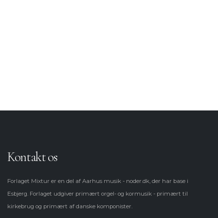
Salmeforspil
Korsatser (Blandet kor)
Korsatser (Lige stemmer)
Kontakt os
Forlaget Mixtur er en del af Aarhus musik - noder.dk, der har base i
Esbjerg. Forlaget udgiver primært orgel- og kormusik - primært til
kirkebrug og primært af danske komponister.