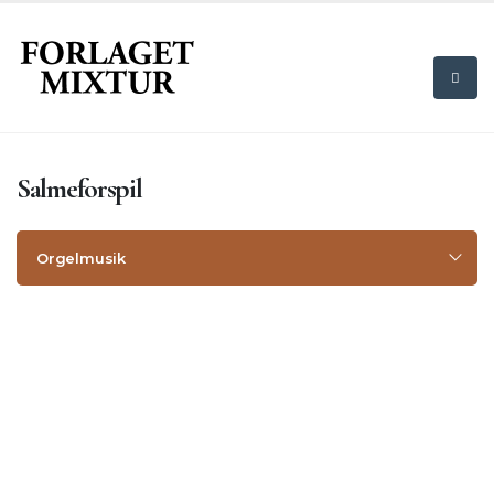
Salmeforspil
Orgelmusik
Komponister
Salmebogstitel
Orgelkoraler