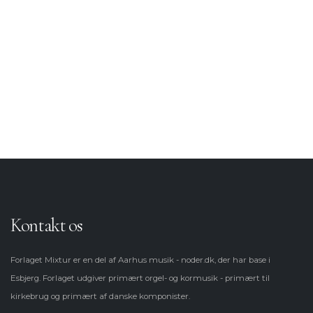
Salmeforspil
Korsatser (Blandet kor)
Korsatser (Lige stemmer)
Kontakt os
Forlaget Mixtur er en del af Aarhus musik - noder.dk, der har base i
Esbjerg. Forlaget udgiver primært orgel- og kormusik - primært til
kirkebrug og primært af danske komponister.