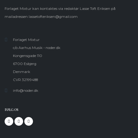
Forlaget Mixtur kan kontaktes via redaktør Lasse Toft Eriksen på
mailadressen
lassetofteriksen@gmail.com
Forlaget Mixtur
c/o Aarhus Musik - noder.dk
Kongensgade 110
6700 Esbjerg
Denmark
CVR 32199488
info@noder.dk
FØLG OS