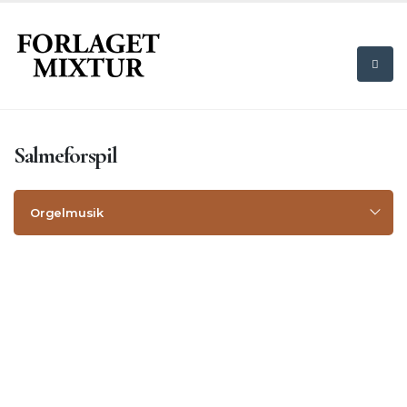
Salmeforspil
Orgelmusik
Komponister
Salmebogstitel
Orgelkoraler