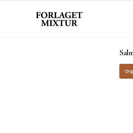
Salm
Komponister
Org
Salmebogstitel
Orgelkoraler
Salmeforspil
Korsatser (Blandet kor)
Korsatser (Lige stemmer)