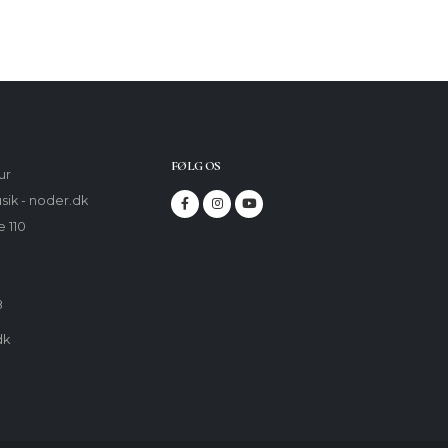
FØLG OS
ur
sik - noder.dk
 110
8
dk