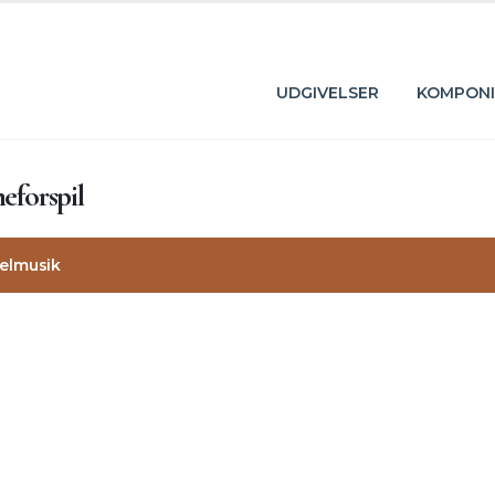
UDGIVELSER
KOMPONI
eforspil
elmusik