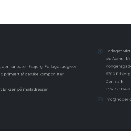
Forlaget Mixt
c/o Aarhus Mu
Kongensgade
, der har base i Esbjerg. Forlaget udgiver
6700 Esbjerg
 og primært af danske komponister.
Denmark
CVR 3219948
ft Eriksen på mailadressen
info@noder.