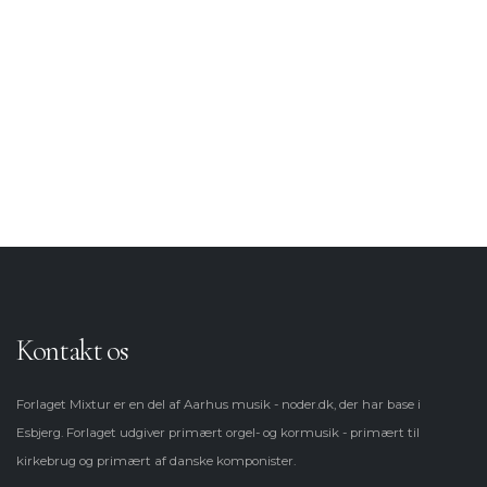
Salmeforspil
Korsatser (Blandet kor)
Korsatser (Lige stemmer)
Kontakt os
Forlaget Mixtur er en del af Aarhus musik - noder.dk, der har base i
Esbjerg. Forlaget udgiver primært orgel- og kormusik - primært til
kirkebrug og primært af danske komponister.