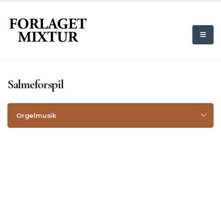
Salmeforspil
Orgelmusik
Komponister
Salmebogstitel
Orgelkoraler