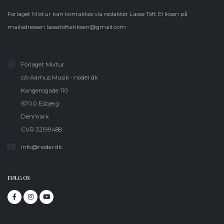
Forlaget Mixtur kan kontaktes via redaktør Lasse Toft Eriksen på
mailadressen
lassetofteriksen@gmail.com
Forlaget Mixtur
c/o Aarhus Musik - noder.dk
Kongensgade 110
6700 Esbjerg
Denmark
CVR 32199488
info@noder.dk
FØLG OS