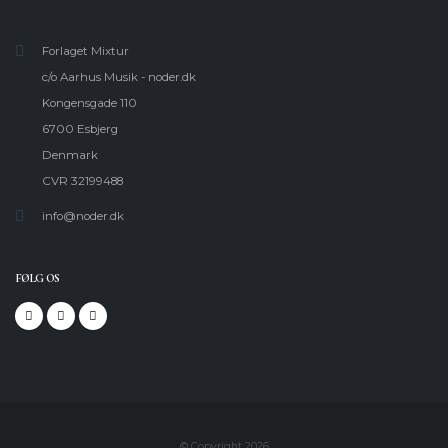
Forlaget Mixtur
c/o Aarhus Musik - noder.dk
Kongensgade 110
6700 Esbjerg
Denmark
CVR 32199488
info@noder.dk
FØLG OS
© Copyright 2026