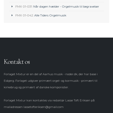
FMX 01-031:
Når dagen hælder - Orgelmusik til begravelser
FMX 01-042:
Alle Tiders Orgelmusik
Kontakt os
Forlaget Mixtur er en del af Aarhus musik - noder.dk, der har base i
Esbjerg. Forlaget udgiver primært orgel- og kormusik - primært til
kirkebrug og primært af danske komponister.
Forlaget Mixtur kan kontaktes via redaktør Lasse Toft Eriksen på
mailadressen
lassetofteriksen@gmail.com