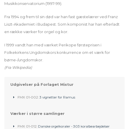
Musikkonservatorium (1997-99).
Fra 1994 og frem til sin død var han fast gæstelærer ved Franz
Liszt-Akademiet i Budapest. Som komponist har han efterladt
en række værker for orgel og kor.
I 1999 vandt han med værket Perikope førsteprisen i
Folkekirkens Ungdomskors konkurrence om et værk for
børne-/ungdomskor.
(Fra Wikipedia)
Udgivelser på Forlaget Mixtur
FMX 01-002:
3 vignetter for Ramus
Værker i større samlinger
FMX 01-012:
Danske orgelkoraler - 303 koralbearbejdelser