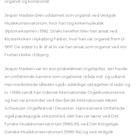
organist og komponist.
Jesper Madsen blev uddannet som organist ved Vestjysk
Musikkonservatorium, hvor han tog kirkemusikalsk
diplomeksamen i 1982. Straks herefter blev han ansat ved
Klosterkirken i Nykøbing Falster, hvor han var organist frem til
1997. De sidste to år af sit liv var han ansat som organist ved Vor
Frelsers kirke i Esbjerg.
Jesper Madsen var en stor prisbelønnet orgelspiller, der havde
en omfattende karriere som orgelsolist i både ind- og udland.
Han medvirkede således også i adskillige optagelser til radio og
tv. I 1986 vandt han Odense Internationale Orgelkonkurrence,
og han var prisvinder ved den fjerde internationale Albert
Schweizer-Orgelfestival i Deventer. Hans karriere omfattede
også pædagogisk virksomhed, idet han var lærer ved Det
Fynske Musikkonservatorium (1985-91), ved Det Kongelige
Danske Musikkonservatorium (1989-94) og ved Vestjysk