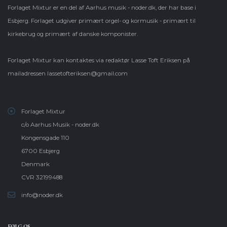
Forlaget Mixtur er en del af Aarhus musik - noder.dk, der har base i
Esbjerg. Forlaget udgiver primært orgel- og kormusik - primært til
kirkebrug og primært af danske komponister.
Forlaget Mixtur kan kontaktes via redaktør Lasse Toft Eriksen på
mailadressen
lassetofteriksen@gmail.com
Forlaget Mixtur
c/o Aarhus Musik - noder.dk
Kongensgade 110
6700 Esbjerg
Denmark
CVR 32199488
info@noder.dk
FØLG OS