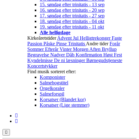
15. søndag efter trinitatis - 13 sep
16. søndag efter trinitatis - 20 sep
17. søndag efter trinitatis - 27 sep
18. søndag efter trinitatis - 04 okt
19. søndag efter trinitatis - 11 okt
Alle helligdage
Kirkeåretstider
Advent
Jul
Helligtrekonger
Faste
Passion
Påske
Pinse
Trinitatis
Andre tider
Forår
Sommer
Efterår
Vinter
Morgen
Aften
Bryllup
Begravelse
Nadver
Dåb
Konfirmation
Høst
Fest
Kyndelmisse
De ni læsninger
Børnegudstjeneste
Koncertstykker
Find musik sorteret efter:
Komponister
Salmebogstitel
Orgelkoraler
Salmeforspil
Korsatser (Blandet kor)
Korsatser (Lige stemmer)