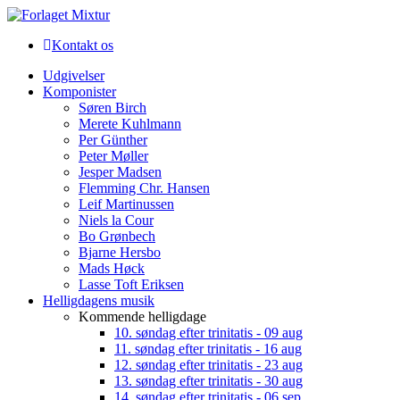
Kontakt os
Udgivelser
Komponister
Søren Birch
Merete Kuhlmann
Per Günther
Peter Møller
Jesper Madsen
Flemming Chr. Hansen
Leif Martinussen
Niels la Cour
Bo Grønbech
Bjarne Hersbo
Mads Høck
Lasse Toft Eriksen
Helligdagens musik
Kommende helligdage
10. søndag efter trinitatis - 09 aug
11. søndag efter trinitatis - 16 aug
12. søndag efter trinitatis - 23 aug
13. søndag efter trinitatis - 30 aug
14. søndag efter trinitatis - 06 sep