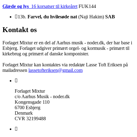
Glæde og lys
16 korsatser til kirkeåret
FUK144
13b.
Farvel, du hvilesøde nat
(Naji Hakim)
SAB
Kontakt os
Forlaget Mixtur er en del af Aarhus musik - noder.dk, der har base i
Esbjerg. Forlaget udgiver primært orgel- og kormusik - primært til
kirkebrug og primært af danske komponister.
Forlaget Mixtur kan kontaktes via redaktør Lasse Toft Eriksen på
mailadressen
lassetofteriksen@gmail.com
Forlaget Mixtur
c/o Aarhus Musik - noder.dk
Kongensgade 110
6700 Esbjerg
Denmark
CVR 32199488