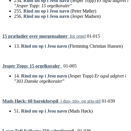
254.
Rind nu op i Jesu navn
(Jesper Topp)
Er også udgivet i
"Jesper Topp: 15 orgelkoraler"
255.
Rind nu op i Jesu navn
(Peter Møller)
256.
Rind nu op i Jesu navn
(Jesper Madsen)
15 præludier over morgensalmer
for orgel
01-015
13.
Rind nu op i Jesu navn
(Flemming Christian Hansen)
Jesper Topp: 15 orgelkoraler
01-005
14.
Rind nu op i Jesu navn
(Jesper Topp)
Er også udgivet i
"303 Danske orgelkoraler"
Mads Høck: 60 barokforspil
i duo- trio- og aria-stil
01-039
51.
Rind nu op i Jesu navn
(Mads Høck)
Lasse Toft Eriksen: 350 salmeforspil
01-038