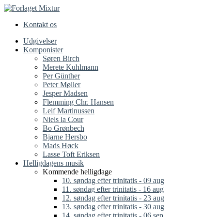
Kontakt os
Udgivelser
Komponister
Søren Birch
Merete Kuhlmann
Per Günther
Peter Møller
Jesper Madsen
Flemming Chr. Hansen
Leif Martinussen
Niels la Cour
Bo Grønbech
Bjarne Hersbo
Mads Høck
Lasse Toft Eriksen
Helligdagens musik
Kommende helligdage
10. søndag efter trinitatis - 09 aug
11. søndag efter trinitatis - 16 aug
12. søndag efter trinitatis - 23 aug
13. søndag efter trinitatis - 30 aug
14. søndag efter trinitatis - 06 sep