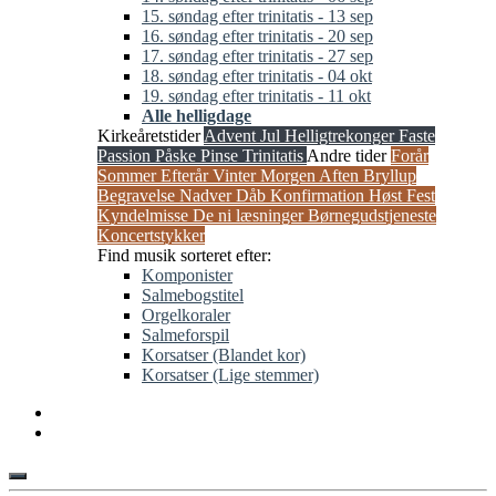
15. søndag efter trinitatis - 13 sep
16. søndag efter trinitatis - 20 sep
17. søndag efter trinitatis - 27 sep
18. søndag efter trinitatis - 04 okt
19. søndag efter trinitatis - 11 okt
Alle helligdage
Kirkeåretstider
Advent
Jul
Helligtrekonger
Faste
Passion
Påske
Pinse
Trinitatis
Andre tider
Forår
Sommer
Efterår
Vinter
Morgen
Aften
Bryllup
Begravelse
Nadver
Dåb
Konfirmation
Høst
Fest
Kyndelmisse
De ni læsninger
Børnegudstjeneste
Koncertstykker
Find musik sorteret efter:
Komponister
Salmebogstitel
Orgelkoraler
Salmeforspil
Korsatser (Blandet kor)
Korsatser (Lige stemmer)