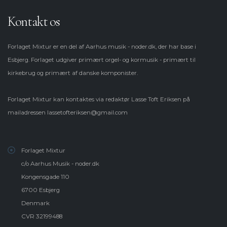
Kontakt os
Forlaget Mixtur er en del af Aarhus musik - noder.dk, der har base i
Esbjerg. Forlaget udgiver primært orgel- og kormusik - primært til
kirkebrug og primært af danske komponister.
Forlaget Mixtur kan kontaktes via redaktør Lasse Toft Eriksen på
mailadressen
lassetofteriksen@gmail.com
Forlaget Mixtur
c/o Aarhus Musik - noder.dk
Kongensgade 110
6700 Esbjerg
Denmark
CVR 32199488