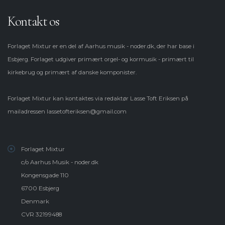
Kontakt os
Forlaget Mixtur er en del af Aarhus musik - noder.dk, der har base i
Esbjerg. Forlaget udgiver primært orgel- og kormusik - primært til
kirkebrug og primært af danske komponister.
Forlaget Mixtur kan kontaktes via redaktør Lasse Toft Eriksen på
mailadressen
lassetofteriksen@gmail.com
Forlaget Mixtur
c/o Aarhus Musik - noder.dk
Kongensgade 110
6700 Esbjerg
Denmark
CVR 32199488