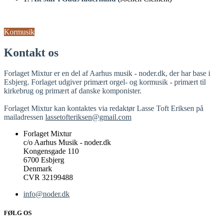
Kormusik
Kontakt os
Forlaget Mixtur er en del af Aarhus musik - noder.dk, der har base i
Esbjerg. Forlaget udgiver primært orgel- og kormusik - primært til
kirkebrug og primært af danske komponister.
Forlaget Mixtur kan kontaktes via redaktør Lasse Toft Eriksen på
mailadressen
lassetofteriksen@gmail.com
Forlaget Mixtur
c/o Aarhus Musik - noder.dk
Kongensgade 110
6700 Esbjerg
Denmark
CVR 32199488
info@noder.dk
FØLG OS