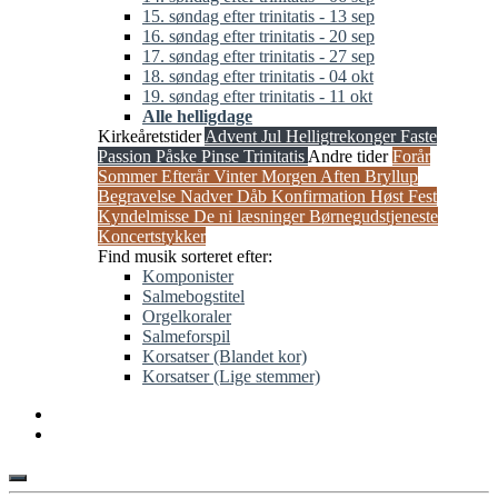
15. søndag efter trinitatis - 13 sep
16. søndag efter trinitatis - 20 sep
17. søndag efter trinitatis - 27 sep
18. søndag efter trinitatis - 04 okt
19. søndag efter trinitatis - 11 okt
Alle helligdage
Kirkeåretstider
Advent
Jul
Helligtrekonger
Faste
Passion
Påske
Pinse
Trinitatis
Andre tider
Forår
Sommer
Efterår
Vinter
Morgen
Aften
Bryllup
Begravelse
Nadver
Dåb
Konfirmation
Høst
Fest
Kyndelmisse
De ni læsninger
Børnegudstjeneste
Koncertstykker
Find musik sorteret efter:
Komponister
Salmebogstitel
Orgelkoraler
Salmeforspil
Korsatser (Blandet kor)
Korsatser (Lige stemmer)