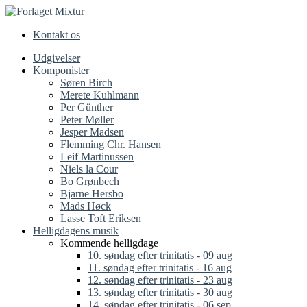
Kontakt os
Udgivelser
Komponister
Søren Birch
Merete Kuhlmann
Per Günther
Peter Møller
Jesper Madsen
Flemming Chr. Hansen
Leif Martinussen
Niels la Cour
Bo Grønbech
Bjarne Hersbo
Mads Høck
Lasse Toft Eriksen
Helligdagens musik
Kommende helligdage
10. søndag efter trinitatis - 09 aug
11. søndag efter trinitatis - 16 aug
12. søndag efter trinitatis - 23 aug
13. søndag efter trinitatis - 30 aug
14. søndag efter trinitatis - 06 sep