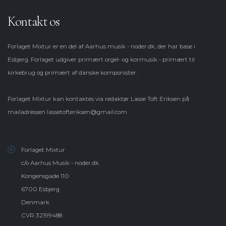
Kontakt os
Forlaget Mixtur er en del af Aarhus musik - noder.dk, der har base i
Esbjerg. Forlaget udgiver primært orgel- og kormusik - primært til
kirkebrug og primært af danske komponister.
Forlaget Mixtur kan kontaktes via redaktør Lasse Toft Eriksen på
mailadressen
lassetofteriksen@gmail.com
Forlaget Mixtur
c/o Aarhus Musik - noder.dk
Kongensgade 110
6700 Esbjerg
Denmark
CVR 32199488