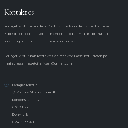
Kontakt os
Forlaget Mixtur er en del af Aarhus musik - noder.dk, der har base i
Esbjerg. Forlaget udgiver primært orgel- og kormusik - primært til
kirkebrug og primært af danske komponister.
Forlaget Mixtur kan kontaktes via redaktør Lasse Toft Eriksen på
mailadressen
lassetofteriksen@gmail.com
Forlaget Mixtur
c/o Aarhus Musik - noder.dk
Kongensgade 110
6700 Esbjerg
Denmark
CVR 32199488