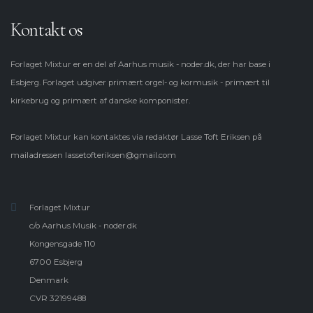
Kontakt os
Forlaget Mixtur er en del af Aarhus musik - noder.dk, der har base i
Esbjerg. Forlaget udgiver primært orgel- og kormusik - primært til
kirkebrug og primært af danske komponister.
Forlaget Mixtur kan kontaktes via redaktør Lasse Toft Eriksen på
mailadressen
lassetofteriksen@gmail.com
Forlaget Mixtur
c/o Aarhus Musik - noder.dk
Kongensgade 110
6700 Esbjerg
Denmark
CVR 32199488