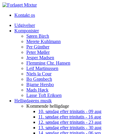
Kontakt os
Udgivelser
Komponister
Søren Birch
Merete Kuhlmann
Per Günther
Peter Møller
Jesper Madsen
Flemming Chr. Hansen
Leif Martinussen
Niels la Cour
Bo Grønbech
Bjarne Hersbo
Mads Høck
Lasse Toft Eriksen
Helligdagens musik
Kommende helligdage
10. søndag efter trinitatis - 09 aug
11. søndag efter trinitatis - 16 aug
12. søndag efter trinitatis - 23 aug
13. søndag efter trinitatis - 30 aug
14. søndag efter trinitatis - 06 sep