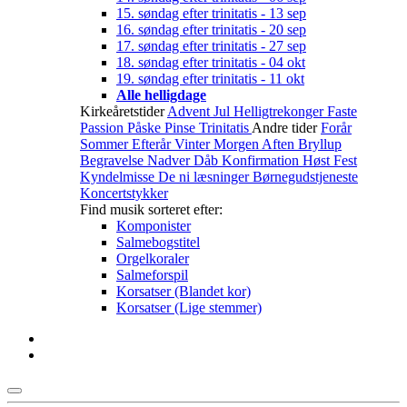
15. søndag efter trinitatis - 13 sep
16. søndag efter trinitatis - 20 sep
17. søndag efter trinitatis - 27 sep
18. søndag efter trinitatis - 04 okt
19. søndag efter trinitatis - 11 okt
Alle helligdage
Kirkeåretstider
Advent
Jul
Helligtrekonger
Faste
Passion
Påske
Pinse
Trinitatis
Andre tider
Forår
Sommer
Efterår
Vinter
Morgen
Aften
Bryllup
Begravelse
Nadver
Dåb
Konfirmation
Høst
Fest
Kyndelmisse
De ni læsninger
Børnegudstjeneste
Koncertstykker
Find musik sorteret efter:
Komponister
Salmebogstitel
Orgelkoraler
Salmeforspil
Korsatser (Blandet kor)
Korsatser (Lige stemmer)