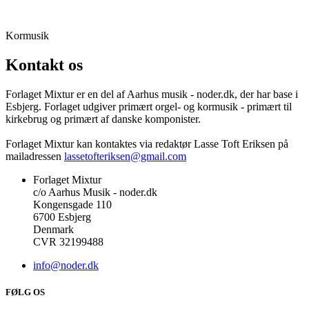
Kormusik
Kontakt os
Forlaget Mixtur er en del af Aarhus musik - noder.dk, der har base i
Esbjerg. Forlaget udgiver primært orgel- og kormusik - primært til
kirkebrug og primært af danske komponister.
Forlaget Mixtur kan kontaktes via redaktør Lasse Toft Eriksen på
mailadressen
lassetofteriksen@gmail.com
Forlaget Mixtur
c/o Aarhus Musik - noder.dk
Kongensgade 110
6700 Esbjerg
Denmark
CVR 32199488
info@noder.dk
FØLG OS