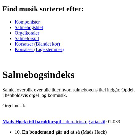
Find musik
sorteret efter:
Komponister
Salmebogstitel
Orgelkoraler
Salmeforspil
Korsatser (Blandet kor)
Korsatser (Lige stemmer)
Salmebogsindeks
Samlet overblik over alle titler hvori salmebogens titel indgår. Opdelt
i henholdsvis orgel- og kormusik.
Orgelmusik
Mads Høck: 60 barokforspil
i duo- trio- og aria-stil
01-039
10.
En bondemand går ud at så
(Mads Høck)