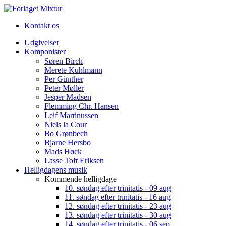
Kontakt os
Udgivelser
Komponister
Søren Birch
Merete Kuhlmann
Per Günther
Peter Møller
Jesper Madsen
Flemming Chr. Hansen
Leif Martinussen
Niels la Cour
Bo Grønbech
Bjarne Hersbo
Mads Høck
Lasse Toft Eriksen
Helligdagens musik
Kommende helligdage
10. søndag efter trinitatis - 09 aug
11. søndag efter trinitatis - 16 aug
12. søndag efter trinitatis - 23 aug
13. søndag efter trinitatis - 30 aug
14. søndag efter trinitatis - 06 sep