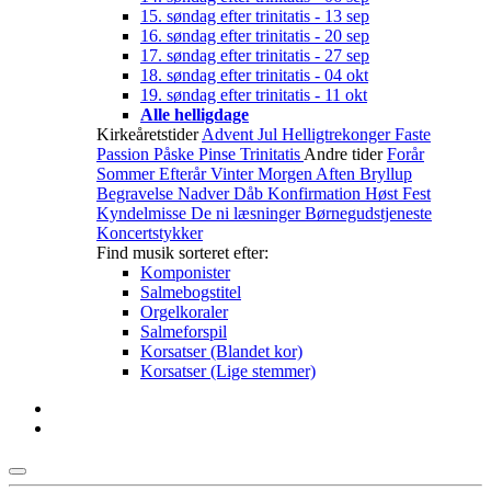
15. søndag efter trinitatis - 13 sep
16. søndag efter trinitatis - 20 sep
17. søndag efter trinitatis - 27 sep
18. søndag efter trinitatis - 04 okt
19. søndag efter trinitatis - 11 okt
Alle helligdage
Kirkeåretstider
Advent
Jul
Helligtrekonger
Faste
Passion
Påske
Pinse
Trinitatis
Andre tider
Forår
Sommer
Efterår
Vinter
Morgen
Aften
Bryllup
Begravelse
Nadver
Dåb
Konfirmation
Høst
Fest
Kyndelmisse
De ni læsninger
Børnegudstjeneste
Koncertstykker
Find musik sorteret efter:
Komponister
Salmebogstitel
Orgelkoraler
Salmeforspil
Korsatser (Blandet kor)
Korsatser (Lige stemmer)