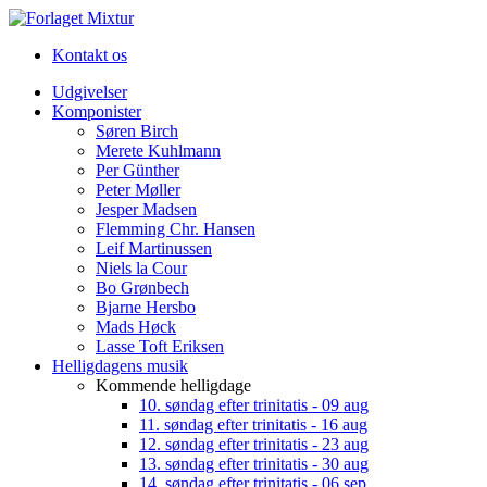
Kontakt os
Udgivelser
Komponister
Søren Birch
Merete Kuhlmann
Per Günther
Peter Møller
Jesper Madsen
Flemming Chr. Hansen
Leif Martinussen
Niels la Cour
Bo Grønbech
Bjarne Hersbo
Mads Høck
Lasse Toft Eriksen
Helligdagens musik
Kommende helligdage
10. søndag efter trinitatis - 09 aug
11. søndag efter trinitatis - 16 aug
12. søndag efter trinitatis - 23 aug
13. søndag efter trinitatis - 30 aug
14. søndag efter trinitatis - 06 sep