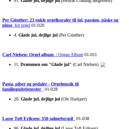
91.
Glade jul, dejlige jul
(Henrik Colding-Jørgensen)
Per Günther: 23 enkle orgelkoraler til jul, passion, påske og
pinse
for orgel
01-020
4.
Glade jul, dejlige jul
(Per Günther)
Carl Nielsen: Orgel album
/ Organ Album
01-011
11.
Drømmen om "Glade jul"
(Carl Nielsen)
Pasta, piber og pedaler - Orgelmusik til
familiegudstjenester
01-028
20.
Glade jul, dejlige jul
(Ole Harkjær)
Lasse Toft Eriksen: 350 salmeforspil
01-038
96.
Glade jul, dejlige jul
(Lasse Toft Eriksen)