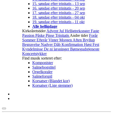
15. søndag efter trinitatis - 13 sep
16. søndag efter trinitatis - 20 sep
17. søndag efter trinitatis - 27 sep
18. søndag efter trinitatis - 04 okt
19. søndag efter trinitatis - 11 okt
Alle helligdage
Kirkeåretstider
Advent
Jul
Helligtrekonger
Faste
Passion
Påske
Pinse
Trinitatis
Andre tider
Forår
Sommer
Efterår
Vinter
Morgen
Aften
Bryllup
Begravelse
Nadver
Dåb
Konfirmation
Høst
Fest
Kyndelmisse
De ni læsninger
Børnegudstjeneste
Koncertstykker
Find musik sorteret efter:
Komponister
Salmebogstitel
Orgelkoraler
Salmeforspil
Korsatser (Blandet kor)
Korsatser (Lige stemmer)