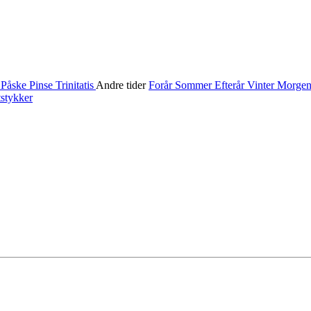
n
Påske
Pinse
Trinitatis
Andre tider
Forår
Sommer
Efterår
Vinter
Morge
stykker