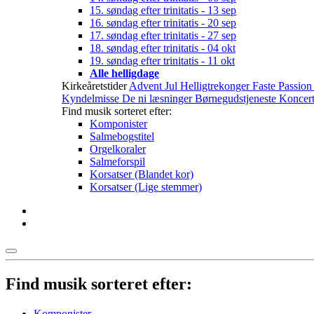
15. søndag efter trinitatis - 13 sep
16. søndag efter trinitatis - 20 sep
17. søndag efter trinitatis - 27 sep
18. søndag efter trinitatis - 04 okt
19. søndag efter trinitatis - 11 okt
Alle helligdage
Kirkeåretstider
Advent
Jul
Helligtrekonger
Faste
Passio
Kyndelmisse
De ni læsninger
Børnegudstjeneste
Koncert
Find musik sorteret efter:
Komponister
Salmebogstitel
Orgelkoraler
Salmeforspil
Korsatser (Blandet kor)
Korsatser (Lige stemmer)
Find musik
sorteret efter:
Komponister