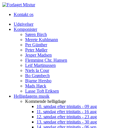
Kontakt os
Udgivelser
Komponister
Søren Birch
Merete Kuhlmann
Per Günther
Peter Møller
Jesper Madsen
Flemming Chr. Hansen
Leif Martinussen
Niels la Cour
Bo Grønbech
Bjarne Hersbo
Mads Høck
Lasse Toft Eriksen
Helligdagens musik
Kommende helligdage
10. søndag efter trinitatis - 09 aug
11. søndag efter trinitatis - 16 aug
12. søndag efter trinitatis - 23 aug
13. søndag efter trinitatis - 30 aug
14. søndag efter trinitatis - 06 sep