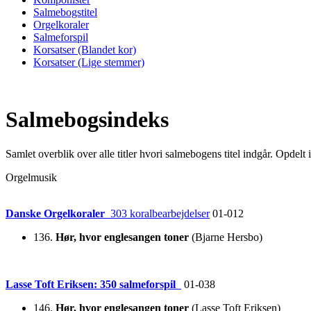
Salmebogstitel
Orgelkoraler
Salmeforspil
Korsatser (Blandet kor)
Korsatser (Lige stemmer)
Salmebogsindeks
Samlet overblik over alle titler hvori salmebogens titel indgår. Opdelt
Orgelmusik
Danske Orgelkoraler
303 koralbearbejdelser
01-012
136.
Hør, hvor englesangen toner
(Bjarne Hersbo)
Lasse Toft Eriksen: 350 salmeforspil
01-038
146.
Hør, hvor englesangen toner
(Lasse Toft Eriksen)