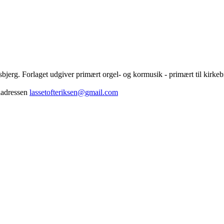
Esbjerg. Forlaget udgiver primært orgel- og kormusik - primært til kirk
iladressen
lassetofteriksen@gmail.com