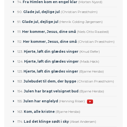
74.
Fra Himlen kom en engel klar
(Morten Nyord)
90.
Glade jul, dejlige jul
(Christian Præstholm)
91.
Glade jul, dejlige jul
(Henrik Colding-Jørgensen)
111.
Her kommer, Jesus, dine små
(Niels Otto Raasted)
112.
Her kommer, Jesus, dine små
(Christian Præstholm)
123.
Hjerte, løft din glædes vinger
(Knud Refer)
124.
Hjerte, løft din glædes vinger
(Mads Høck)
125.
Hjerte, løft din glædes vinger
(Bjarne Hersbo)
153.
Julebudet til dem, der bygge
(Christian Præstholm)
154.
Julen har bragt velsignet bud
(Bjarne Hersbo)
155.
Julen har englelyd
(Henning Riiser)
163.
Kom, alle kristne
(Bjarne Hersbo)
174.
Lad det klinge sødt i sky
(Aksel Andersen)