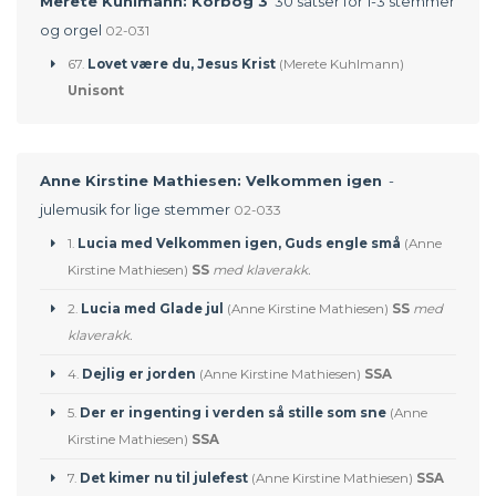
Merete Kuhlmann: Korbog 3
30 satser for 1-3 stemmer
og orgel
02-031
67.
Lovet være du, Jesus Krist
(Merete Kuhlmann)
Unisont
Anne Kirstine Mathiesen: Velkommen igen
-
julemusik for lige stemmer
02-033
1.
Lucia med Velkommen igen, Guds engle små
(Anne
Kirstine Mathiesen)
SS
med klaverakk.
2.
Lucia med Glade jul
(Anne Kirstine Mathiesen)
SS
med
klaverakk.
4.
Dejlig er jorden
(Anne Kirstine Mathiesen)
SSA
5.
Der er ingenting i verden så stille som sne
(Anne
Kirstine Mathiesen)
SSA
7.
Det kimer nu til julefest
(Anne Kirstine Mathiesen)
SSA