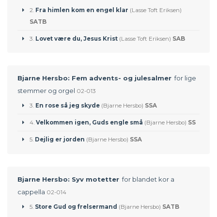
2.
Fra himlen kom en engel klar
(Lasse Toft Eriksen)
SATB
3.
Lovet være du, Jesus Krist
(Lasse Toft Eriksen)
SAB
Bjarne Hersbo: Fem advents- og julesalmer
for lige
stemmer og orgel
02-013
3.
En rose så jeg skyde
(Bjarne Hersbo)
SSA
4.
Velkommen igen, Guds engle små
(Bjarne Hersbo)
SS
5.
Dejlig er jorden
(Bjarne Hersbo)
SSA
Bjarne Hersbo: Syv motetter
for blandet kor a
cappella
02-014
5.
Store Gud og frelsermand
(Bjarne Hersbo)
SATB