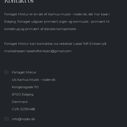
Kontakt os
Forlaget Mixtur er en del af Aarhus musik - noder.dk, der har base i
Esbjerg. Forlaget udgiver primært orgel- og kormusik - primært til
kirkebrug og primært af danske komponister.
Forlaget Mixtur kan kontaktes via redaktør Lasse Toft Eriksen på
mailadressen
lassetofteriksen@gmail.com
Forlaget Mixtur
c/o Aarhus Musik - noder.dk
Kongensgade 110
6700 Esbjerg
Denmark
CVR 32199488
info@noder.dk