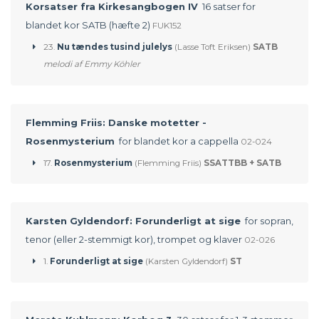
Korsatser fra Kirkesangbogen IV
16 satser for
blandet kor SATB (hæfte 2)
FUK152
23.
Nu tændes tusind julelys
(Lasse Toft Eriksen)
SATB
melodi af Emmy Köhler
Flemming Friis: Danske motetter -
Rosenmysterium
for blandet kor a cappella
02-024
17.
Rosenmysterium
(Flemming Friis)
SSATTBB + SATB
Karsten Gyldendorf: Forunderligt at sige
for sopran,
tenor (eller 2-stemmigt kor), trompet og klaver
02-026
1.
Forunderligt at sige
(Karsten Gyldendorf)
ST