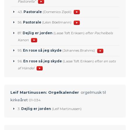
Pastorella”
43.
Pastorale
(Domenico Zipoli)
56.
Pastorale
(Léon Böellmann)
87.
Dejlig er jorden
(Lasse Toft Eriksen)
efter Pachelbels
Kanon
95.
En rose så jeg skyde
(Johannes Brahms)
96.
En rose så jeg skyde
(Lasse Toft Eriksen)
efter en sats
af Händel
Leif Martinussen: Orgelkalender
orgelmusik til
kirkeåret
01-034
3.
Dejlig er jorden
(Leif Martinussen)