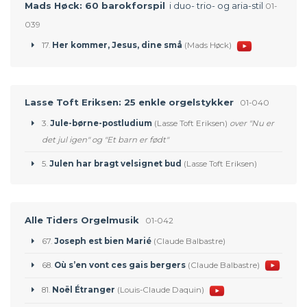
Mads Høck: 60 barokforspil
i duo- trio- og aria-stil
01-
039
17.
Her kommer, Jesus, dine små
(Mads Høck)
Lasse Toft Eriksen: 25 enkle orgelstykker
01-040
3.
Jule-børne-postludium
(Lasse Toft Eriksen)
over "Nu er
det jul igen" og "Et barn er født"
5.
Julen har bragt velsignet bud
(Lasse Toft Eriksen)
Alle Tiders Orgelmusik
01-042
67.
Joseph est bien Marié
(Claude Balbastre)
68.
Où s’en vont ces gais bergers
(Claude Balbastre)
81.
Noël Étranger
(Louis-Claude Daquin)