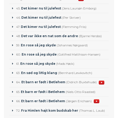
45.
Det kimer nu til julefest
(Jens Laursøn Emborg)
46.
Det kimer nu til julefest
(Per Skriver)
47.
Det kimer nu til julefest
(Flemming Friis)
48.
Det var ikke en nat som de andre
(Bjarne Hersbo)
59.
En rose så jeg skyde
(Johannes Nørgaard)
60.
En rose så jeg skyde
(Gottfred Matthison-Hansen)
61.
En rose så jeg skyde
(Mads Høck)
63.
En sød og liflig klang
(Bernhard Lewkovitch)
64.
Et barn er født i Betlehem
(Didrich Buxtehude)
65.
Et barn er født i Betlehem
(Niels Otto Raasted)
66.
Et barn er født i Betlehem
(Jørgen Erichsen)
72.
Fra Himlen højt kom budskab her
(Thomas L. Laub)