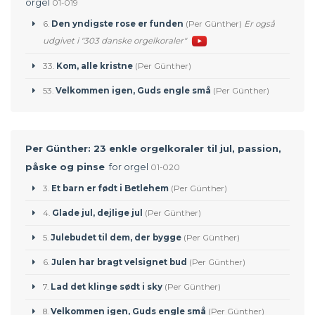
orgel
01-019
6.
Den yndigste rose er funden
(Per Günther)
Er også
udgivet i "303 danske orgelkoraler"
33.
Kom, alle kristne
(Per Günther)
53.
Velkommen igen, Guds engle små
(Per Günther)
Per Günther: 23 enkle orgelkoraler til jul, passion,
påske og pinse
for orgel
01-020
3.
Et barn er født i Betlehem
(Per Günther)
4.
Glade jul, dejlige jul
(Per Günther)
5.
Julebudet til dem, der bygge
(Per Günther)
6.
Julen har bragt velsignet bud
(Per Günther)
7.
Lad det klinge sødt i sky
(Per Günther)
8.
Velkommen igen, Guds engle små
(Per Günther)