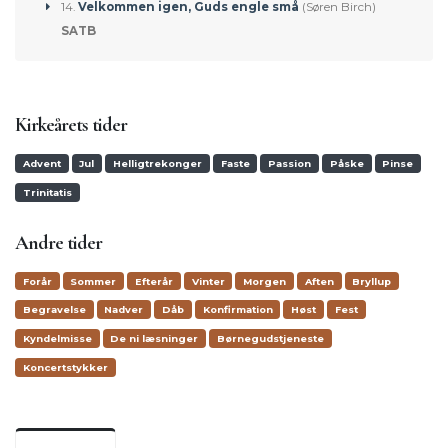
14.
Velkommen igen, Guds engle små
(Søren Birch)
SATB
Kirkeårets tider
Advent
Jul
Helligtrekonger
Faste
Passion
Påske
Pinse
Trinitatis
Andre tider
Forår
Sommer
Efterår
Vinter
Morgen
Aften
Bryllup
Begravelse
Nadver
Dåb
Konfirmation
Høst
Fest
Kyndelmisse
De ni læsninger
Børnegudstjeneste
Koncertstykker