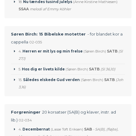
18.
Nu tændes tusind julelys
(Anne Kirstine Mathiesen)
SSAA
melodi af Emmy Köhler
Søren Birch: 15 Bibelske motetter
- for blandet kor a
cappella
02-035
4.
Herren er mit lys og min frelse
(Søren Birch)
SATB
(Sl
27,1)
5.
Hos dig er livets kilde
(Søren Birch)
SATB
(Sl 36,10)
15.
Således elskede Gud verden
(Søren Birch)
SATB
(Joh
3,16)
Forgreninger
20 korsatser (SA(B) og klaver, instr. ad
lib.)
02-034
4.
Decembernat
(Lasse Toft Eriksen)
SAB
- SA(B), (fløjte),