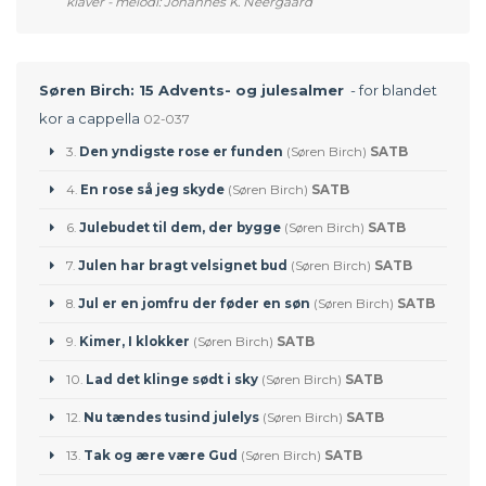
klaver - melodi: Johannes K. Neergaard
Søren Birch: 15 Advents- og julesalmer
- for blandet
kor a cappella
02-037
3.
Den yndigste rose er funden
(Søren Birch)
SATB
4.
En rose så jeg skyde
(Søren Birch)
SATB
6.
Julebudet til dem, der bygge
(Søren Birch)
SATB
7.
Julen har bragt velsignet bud
(Søren Birch)
SATB
8.
Jul er en jomfru der føder en søn
(Søren Birch)
SATB
9.
Kimer, I klokker
(Søren Birch)
SATB
10.
Lad det klinge sødt i sky
(Søren Birch)
SATB
12.
Nu tændes tusind julelys
(Søren Birch)
SATB
13.
Tak og ære være Gud
(Søren Birch)
SATB