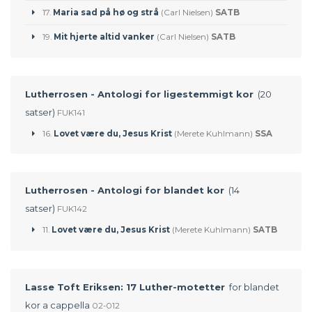
17.
Maria sad på hø og strå
(Carl Nielsen)
SATB
19.
Mit hjerte altid vanker
(Carl Nielsen)
SATB
Lutherrosen - Antologi for ligestemmigt kor
(20
satser)
FUK141
16.
Lovet være du, Jesus Krist
(Merete Kuhlmann)
SSA
Lutherrosen - Antologi for blandet kor
(14
satser)
FUK142
11.
Lovet være du, Jesus Krist
(Merete Kuhlmann)
SATB
Lasse Toft Eriksen: 17 Luther-motetter
for blandet
kor a cappella
02-012