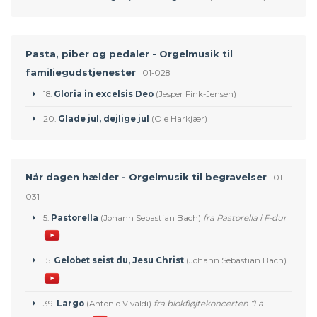
Pasta, piber og pedaler - Orgelmusik til
familiegudstjenester
01-028
18.
Gloria in excelsis Deo
(Jesper Fink-Jensen)
20.
Glade jul, dejlige jul
(Ole Harkjær)
Når dagen hælder - Orgelmusik til begravelser
01-
031
5.
Pastorella
(Johann Sebastian Bach)
fra Pastorella i F-dur
15.
Gelobet seist du, Jesu Christ
(Johann Sebastian Bach)
39.
Largo
(Antonio Vivaldi)
fra blokfløjtekoncerten “La