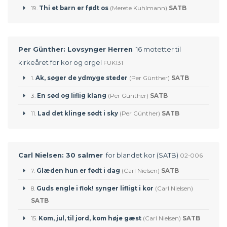
19.
Thi et barn er født os
(Merete Kuhlmann)
SATB
Per Günther: Lovsynger Herren
16 motetter til
kirkeåret for kor og orgel
FUK131
1.
Ak, søger de ydmyge steder
(Per Günther)
SATB
3.
En sød og liflig klang
(Per Günther)
SATB
11.
Lad det klinge sødt i sky
(Per Günther)
SATB
Carl Nielsen: 30 salmer
for blandet kor (SATB)
02-006
7.
Glæden hun er født i dag
(Carl Nielsen)
SATB
8.
Guds engle i flok! synger lifligt i kor
(Carl Nielsen)
SATB
15.
Kom, jul, til jord, kom høje gæst
(Carl Nielsen)
SATB