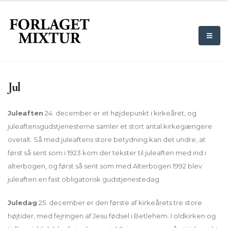
Jul
Juleaften
24. december er et højdepunkt i kirkeåret, og
juleaftensgudstjenesterne samler et stort antal kirkegængere
overalt. Så med juleaftens store betydning kan det undre, at
først så sent som i 1923 kom der tekster til juleaften med ind i
alterbogen, og først så sent som med Alterbogen 1992 blev
juleaften en fast obligatorisk gudstjenestedag.
Juledag
25. december er den første af kirkeårets tre store
højtider, med fejringen af Jesu fødsel i Betlehem. I oldkirken og