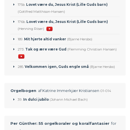
175b.
Lovet være du, Jesus Krist (Lille Guds barn)
(Gottfred Matthison-Hansen)
176b.
Lovet være du, Jesus Krist (Lille Guds barn)
(Henning Riiser)
189.
Mit hjerte altid vanker
(Bjarne Hersbo)
273.
Tak og ære være Gud
(Flemming Christian Hansen)
285.
Velkommen igen, Guds engle små
(Bjarne Hersbo)
Orgelbogen
af Katrine Immerkjær Kristiansen
01-014
39.
In dulci jubilo
(Johann Michael Bach)
Per Günther: 55 orgelkoraler og koralfantasier
for