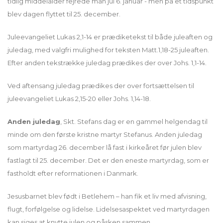
tidlig middelalder fejrede man jul 6. januar - men på et tidspunkt
blev dagen flyttet til 25. december.
Juleevangeliet Lukas 2,1-14 er prædiketekst til både juleaften og
juledag, med valgfri mulighed for teksten Matt.1,18-25 juleaften.
Efter anden tekstrække juledag prædikes der over Johs. 1,1-14.
Ved aftensang juledag prædikes der over fortsættelsen til
juleevangeliet Lukas 2,15-20 eller Johs. 1,14-18.
Anden juledag
, Skt. Stefans dag er en gammel helgendag til
minde om den første kristne martyr Stefanus. Anden juledag
som martyrdag 26. december lå fast i kirkeåret før julen blev
fastlagt til 25. december. Det er den eneste martyrdag, som er
fastholdt efter reformationen i Danmark.
Jesusbarnet blev født i Betlehem – han fik et liv med afvisning,
flugt, forfølgelse og lidelse. Lidelsesaspektet ved martyrdagen
kan siges at knytte julen og påsken sammen.