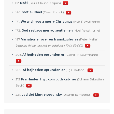
82.
Noël
(Louis-Claude Daquin)
146.
Sortie - Noël
(César Franck)
171.
We wish you a merry Christmas
(Noel Rawsthorne)
172.
God rest you merry, gentlemen
(Noel Rawsthorne)
197.
Variationer over en fransk julevise
(Peter Møller)
Uddrag (Hele værket er udgivet i FMX 01-001)
208.
Af højheden oprunden er
(Georg Fr. Kauffmann)
209.
Af højheden oprunden er
(Egil Hovland)
215.
Fra Himlen højt kom budskab her
(Johann Sebastian
Bach)
231.
Lad det klinge sødt i sky
(Ukendt komponist)