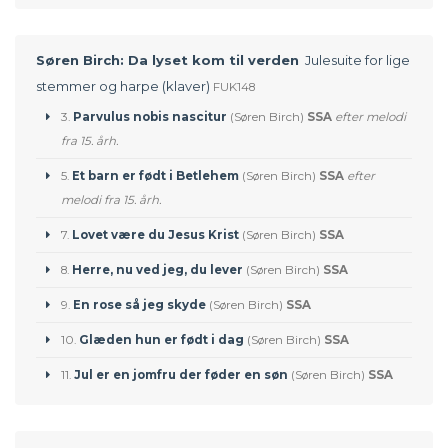
Søren Birch: Da lyset kom til verden
Julesuite for lige
stemmer og harpe (klaver)
FUK148
3.
Parvulus nobis nascitur
(Søren Birch)
SSA
efter melodi
fra 15. årh.
5.
Et barn er født i Betlehem
(Søren Birch)
SSA
efter
melodi fra 15. årh.
7.
Lovet være du Jesus Krist
(Søren Birch)
SSA
8.
Herre, nu ved jeg, du lever
(Søren Birch)
SSA
9.
En rose så jeg skyde
(Søren Birch)
SSA
10.
Glæden hun er født i dag
(Søren Birch)
SSA
11.
Jul er en jomfru der føder en søn
(Søren Birch)
SSA