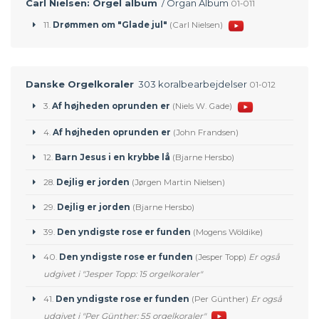
Carl Nielsen: Orgel album
/ Organ Album
01-011
11.
Drømmen om "Glade jul"
(Carl Nielsen)
Danske Orgelkoraler
303 koralbearbejdelser
01-012
3.
Af højheden oprunden er
(Niels W. Gade)
4.
Af højheden oprunden er
(John Frandsen)
12.
Barn Jesus i en krybbe lå
(Bjarne Hersbo)
28.
Dejlig er jorden
(Jørgen Martin Nielsen)
29.
Dejlig er jorden
(Bjarne Hersbo)
39.
Den yndigste rose er funden
(Mogens Wöldike)
40.
Den yndigste rose er funden
(Jesper Topp)
Er også
udgivet i "Jesper Topp: 15 orgelkoraler"
41.
Den yndigste rose er funden
(Per Günther)
Er også
udgivet i "Per Günther: 55 orgelkoraler"