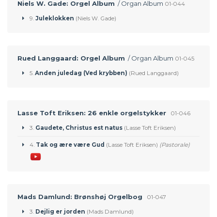
Niels W. Gade: Orgel Album
/ Organ Album
01-044
9.
Juleklokken
(Niels W. Gade)
Rued Langgaard: Orgel Album
/ Organ Album
01-045
5.
Anden juledag (Ved krybben)
(Rued Langgaard)
Lasse Toft Eriksen: 26 enkle orgelstykker
01-046
3.
Gaudete, Christus est natus
(Lasse Toft Eriksen)
4.
Tak og ære være Gud
(Lasse Toft Eriksen)
(Pastorale)
Mads Damlund: Brønshøj Orgelbog
01-047
3.
Dejlig er jorden
(Mads Damlund)