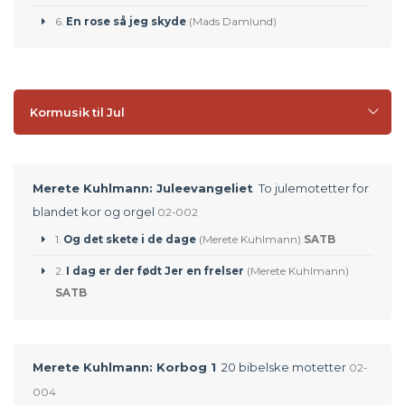
6.
En rose så jeg skyde
(Mads Damlund)
Kormusik til Jul
Merete Kuhlmann: Juleevangeliet
To julemotetter for
blandet kor og orgel
02-002
1.
Og det skete i de dage
(Merete Kuhlmann)
SATB
2.
I dag er der født Jer en frelser
(Merete Kuhlmann)
SATB
Merete Kuhlmann: Korbog 1
20 bibelske motetter
02-
004