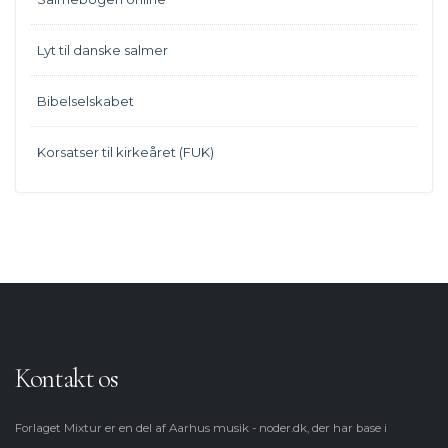
Lyt til danske salmer
Bibelselskabet
Korsatser til kirkeåret (FUK)
Kontakt os
Forlaget Mixtur er en del af Aarhus musik - noder.dk, der har base i