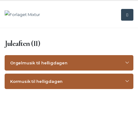
Juleaften (II)
Orgelmusik til helligdagen
Kormusik til helligdagen
10. søndag efter trinitatis - 09 aug
11. søndag efter trinitatis - 16 aug