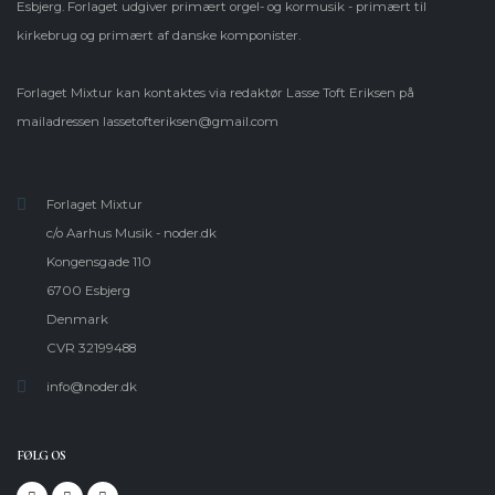
Esbjerg. Forlaget udgiver primært orgel- og kormusik - primært til
kirkebrug og primært af danske komponister.
Forlaget Mixtur kan kontaktes via redaktør Lasse Toft Eriksen på
mailadressen
lassetofteriksen@gmail.com
Forlaget Mixtur
c/o Aarhus Musik - noder.dk
Kongensgade 110
6700 Esbjerg
Denmark
CVR 32199488
info@noder.dk
FØLG OS